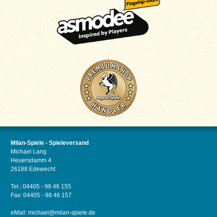
Milan-Spiele - Spieleversand
Michael Lang
Heuersdamm 4
26188 Edewecht
Tel.: 04405 - 98 46 155
Fax: 04405 - 98 46 157
eMail:
michael@milan-spiele.de