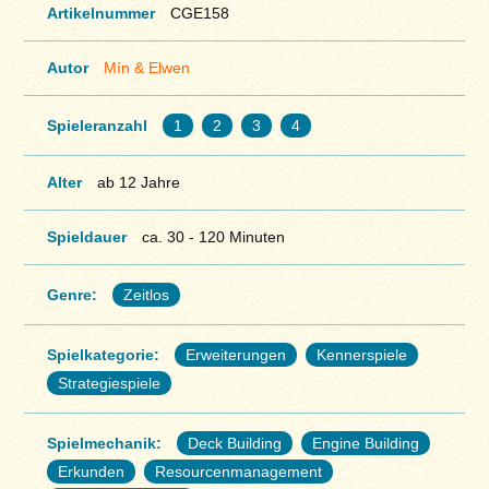
Artikelnummer
CGE158
Autor
Mín & Elwen
Spieleranzahl
1
2
3
4
Alter
ab 12 Jahre
Spieldauer
ca. 30 - 120 Minuten
Genre:
Zeitlos
Spielkategorie:
Erweiterungen
Kennerspiele
Strategiespiele
Spielmechanik:
Deck Building
Engine Building
Erkunden
Resourcenmanagement