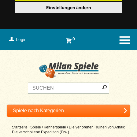
Einstellungen ändern
0
Login
Naviga
Startseite
|
Spiele
/
Kennerspiele
/
Die verlorenen Ruinen von Arnak:
Die verschollene Expedition (Erw.)