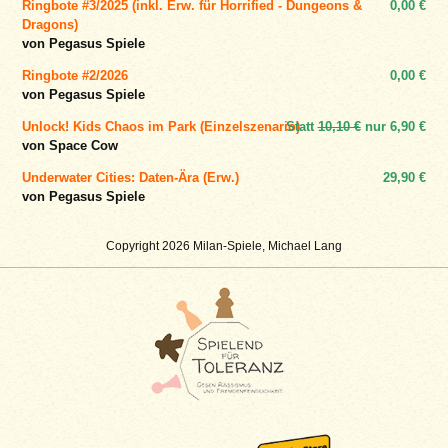
Ringbote #3/2025 (inkl. Erw. für Horrified - Dungeons &
0,00 €
Dragons)
von Pegasus Spiele
Ringbote #2/2026
0,00 €
von Pegasus Spiele
Unlock! Kids Chaos im Park (Einzelszenario)
Statt
10,10 €
nur
6,90 €
von Space Cow
Underwater Cities: Daten-Ära (Erw.)
29,90 €
von Pegasus Spiele
Copyright 2026 Milan-Spiele, Michael Lang