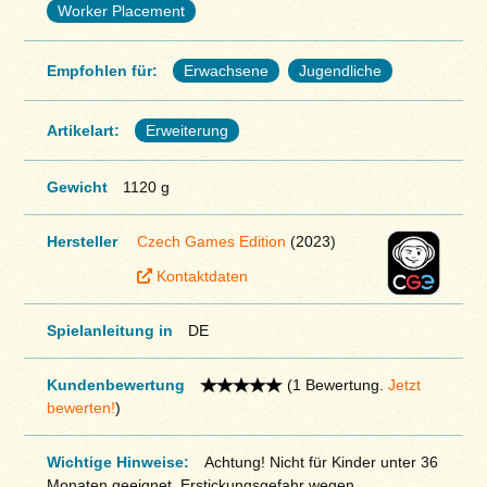
Worker Placement
Empfohlen für:
Erwachsene
Jugendliche
Artikelart:
Erweiterung
Gewicht
1120 g
Hersteller
Czech Games Edition
(2023)
Kontaktdaten
Spielanleitung in
DE
Kundenbewertung
(1 Bewertung.
Jetzt
bewerten!
)
Wichtige Hinweise:
Achtung! Nicht für Kinder unter 36
Monaten geeignet. Erstickungsgefahr wegen