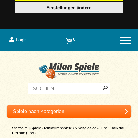
Einstellungen ändern
0
Login
Naviga
Startseite
|
Spiele
/
Miniaturenspiele
/
A Song of Ice & Fire - Darkstar
Retinue (Erw.)