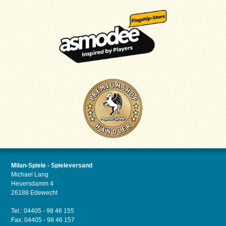
Milan-Spiele - Spieleversand
Michael Lang
Heuersdamm 4
26188 Edewecht
Tel.: 04405 - 98 46 155
Fax: 04405 - 98 46 157