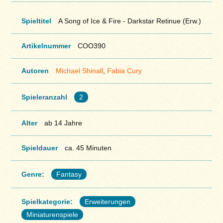
Spieltitel
A Song of Ice & Fire - Darkstar Retinue (Erw.)
Artikelnummer
COO390
Autoren
Michael Shinall
,
Fabia Cury
Spieleranzahl
2
Alter
ab 14 Jahre
Spieldauer
ca. 45 Minuten
Genre:
Fantasy
Spielkategorie:
Erweiterungen
Miniaturenspiele