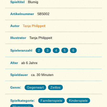
Spieltitel
Blumig
Artikelnummer
SBS002
Autor
Tanja Philippeit
Illustrator
Tanja Philippeit
Spieleranzahl
2
3
4
5
6
Alter
ab 6 Jahre
Spieldauer
ca. 30 Minuten
Genre:
Gegenwart
Zeitlos
Spielkategorie:
Familienspiele
Kinderspiele
Memospiele