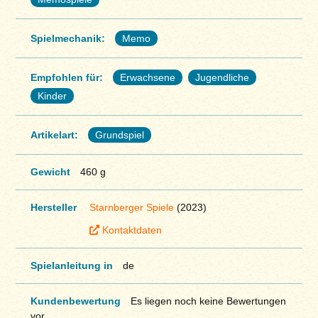
Spielmechanik:
Memo
Empfohlen für:
Erwachsene
Jugendliche
Kinder
Artikelart:
Grundspiel
Gewicht
460 g
Hersteller
Starnberger Spiele
(2023)
Kontaktdaten
Spielanleitung in
de
Kundenbewertung
Es liegen noch keine Bewertungen
vor.