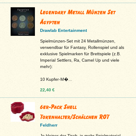
Legendary Metall Münzen Set
Ägypten
Drawlab Entertainment
Spielmünzen-Set mit 24 Metallmünzen,
verwendbar für Fantasy, Rollenspiel und als
exklusive Spielmarken für Brettspiele (z.B.
Imperial Settlers, Ra, Camel Up und viele
mehr):
10 Kupfer-M�...
22,40 €
6er-Pack Shell
Tokenhalter/Schälchen ROT
Feldherr
Je kleiner der Tisch, je mehr Spielmaterial,