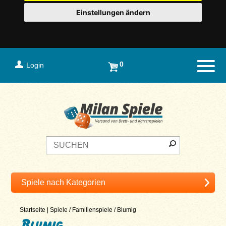
Einstellungen ändern
0
Login
Naviga
Startseite
|
Spiele
/
Familienspiele
/
Blumig
Blumig