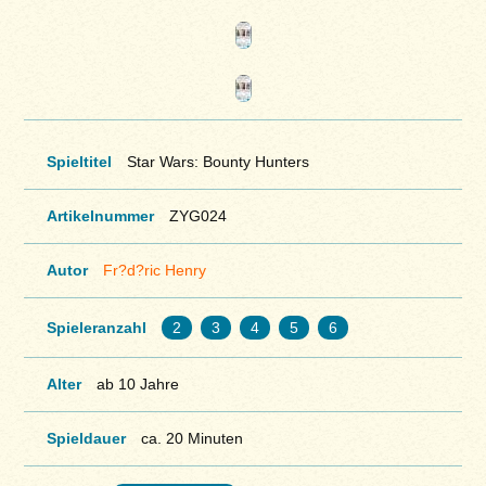
Spieltitel
Star Wars: Bounty Hunters
Artikelnummer
ZYG024
Autor
Fr?d?ric Henry
Spieleranzahl
2
3
4
5
6
Alter
ab 10 Jahre
Spieldauer
ca. 20 Minuten