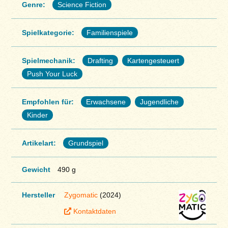
Genre:
Science Fiction
Spielkategorie:
Familienspiele
Spielmechanik:
Drafting
Kartengesteuert
Push Your Luck
Empfohlen für:
Erwachsene
Jugendliche
Kinder
Artikelart:
Grundspiel
Gewicht
490 g
Hersteller
Zygomatic
(2024)
Kontaktdaten