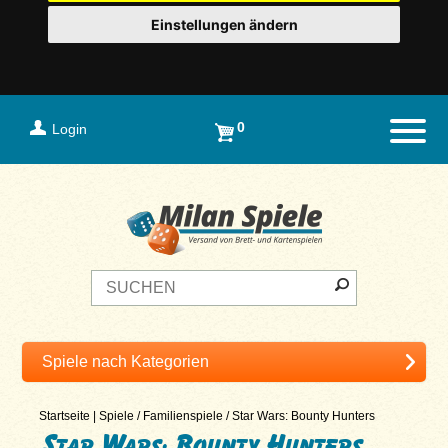
Einstellungen ändern
0
Login
Naviga
Startseite
|
Spiele
/
Familienspiele
/
Star Wars: Bounty Hunters
Star Wars: Bounty Hunters