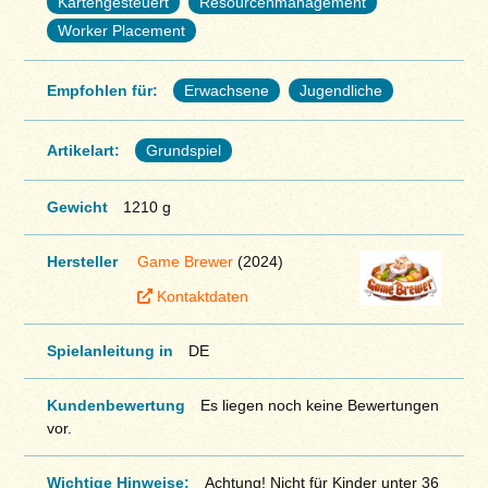
Kartengesteuert
Resourcenmanagement
Worker Placement
Empfohlen für:
Erwachsene
Jugendliche
Artikelart:
Grundspiel
Gewicht
1210 g
Hersteller
Game Brewer
(2024)
Kontaktdaten
Spielanleitung in
DE
Kundenbewertung
Es liegen noch keine Bewertungen
vor.
Wichtige Hinweise:
Achtung! Nicht für Kinder unter 36