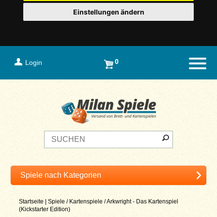
Einstellungen ändern
0
Login
Naviga
Startseite
|
Spiele
/
Kartenspiele
/
Arkwright - Das Kartenspiel
(Kickstarter Edition)