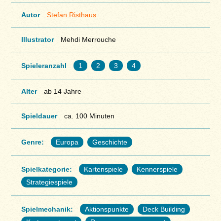
Autor
Stefan Risthaus
Illustrator
Mehdi Merrouche
Spieleranzahl
1
2
3
4
Alter
ab 14 Jahre
Spieldauer
ca. 100 Minuten
Genre:
Europa
Geschichte
Spielkategorie:
Kartenspiele
Kennerspiele
Strategiespiele
Spielmechanik:
Aktionspunkte
Deck Building