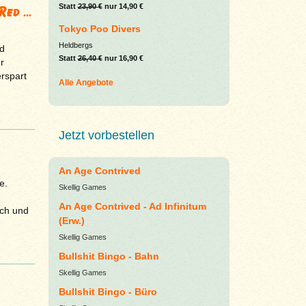
Statt
23,90 €
nur 14,90 €
ed ...
Tokyo Poo Divers
Heldbergs
d
Statt
26,40 €
nur 16,90 €
r
erspart
Alle Angebote
Jetzt vorbestellen
An Age Contrived
e.
Skellig Games
An Age Contrived - Ad Infinitum
ich und
(Erw.)
Skellig Games
Bullshit Bingo - Bahn
Skellig Games
Bullshit Bingo - Büro