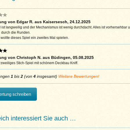
ng von Edgar R. aus Kaisersesch, 24.12.2025
 ist langweilig und der Mechanismus ist wenig durchdacht. Alles ist vorhersehbar
h durch die Runden.
ollte dieses Spiel ein zweites Mal spielen.
ng von Christoph N. aus Büdingen, 05.08.2025
zweiliges Stich-Spiel mit schönem Deckbau Kniff.
ungen
1
bis
2
(von
4
insgesamt)
Weitere Bewertungen!
rtung schreiben
eich interessiert Sie auch …