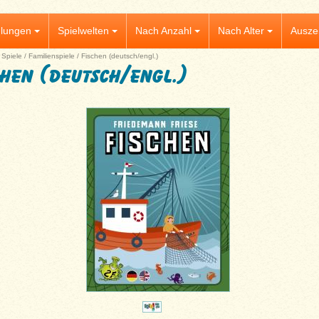
lungen
Spielwelten
Nach Anzahl
Nach Alter
Ausze
|
Spiele
/
Familienspiele
/
Fischen (deutsch/engl.)
chen (deutsch/engl.)