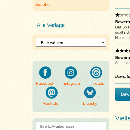
Zubehör
Bewertu
Alle Verlage
Das Spiel
quält sic
Niemand w
Bewertu
Super kur
Bewert
Facebook
Instagram
Threads
Bewe
Mastodon
Bluesky
Viell