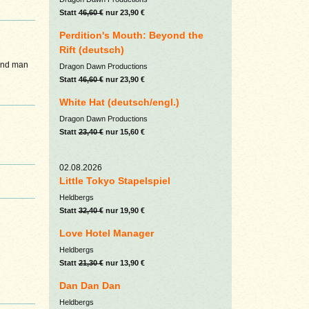
Statt
46,60 €
nur 23,90 €
Perdition's Mouth: Beyond the
Rift (deutsch)
 und man
Dragon Dawn Productions
Statt
46,60 €
nur 23,90 €
White Hat (deutsch/engl.)
Dragon Dawn Productions
Statt
23,40 €
nur 15,60 €
02.08.2026
Little Tokyo Stapelspiel
Heldbergs
Statt
32,40 €
nur 19,90 €
Love Hotel Manager
Heldbergs
Statt
21,30 €
nur 13,90 €
Dan Dan Dan
Heldbergs