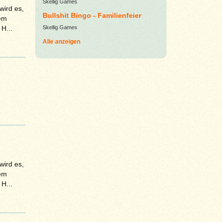
Skellig Games
wird es,
Bullshit Bingo - Familienfeier
dem
H...
Skellig Games
Alle anzeigen
wird es,
dem
H...