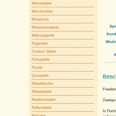
Memospiele
Merchandise
Miniaturen
Spi
Miniaturenspiele
Kund
Mitbringspiele
Wicht
Organizer
Outdoor Spiele
A
Partyspiele
Puzzle
Quizspiele
Besc
Rätselbücher
Friedem
Rätselspiele
Reaktionsspiel
Zweispr
Rollenspiele
In Fisch
Romane