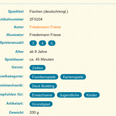
Spieltitel
Fischen (deutsch/engl.)
rtikelnummer
2FS104
Autor
Friedemann Friese
Illustrator
Friedemann Friese
Spieleranzahl
3
4
5
Alter
ab 8 Jahre
Spieldauer
ca. 45 Minuten
Genre:
Zeitlos
pielkategorie:
Familienspiele
Kartenspiele
pielmechanik:
Deck Building
mpfohlen für:
Erwachsene
Jugendliche
Kinder
Artikelart:
Grundspiel
Gewicht
200 g