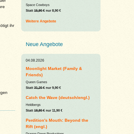
 der
Space Cowboys
ure
Statt
15,90 €
nur 8,90 €
Weitere Angebote
tigt ihr
Neue Angebote
04.08.2026
Moonlight Market (Family &
Friends)
Queen Games
Statt
31,20 €
nur 9,90 €
igen
Catch the Wave (deutsch/engl.)
Heldbergs
Statt
18,80 €
nur 11,90 €
Perdition's Mouth: Beyond the
Rift (engl.)
Dragon Dawn Productions