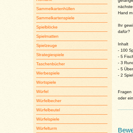
gefangen
nächsten
Sammelkartenhüllen
Hand mit
Sammelkartenspiele
Ihr gewi
Spielblöcke
dafür?
Spielmatten
Inhalt
Spielzeuge
- 100 Sp
Strategiespiele
- 5 Fisc
- 3 Run
Taschenbücher
- 5 Über
Werbespiele
- 2 Spi
Wortspiele
Würfel
Fragen S
oder ei
Würfelbecher
Würfelbeutel
Würfelspiele
Würfelturm
Bewe