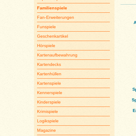
Familienspiele
Fan-Erweiterungen
A
Funspiele
Geschenkartikel
Hörspiele
Kartenaufbewahrung
Kartendecks
Kartenhüllen
Kartenspiele
S
Kennerspiele
S
Kinderspiele
E
Krimispiele
Logikspiele
Magazine