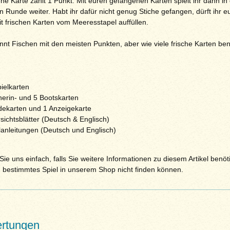
e Karte zählt 1 Punkt. Mit euren gefangenen Karten spielt ihr dann in
 Runde weiter. Habt ihr dafür nicht genug Stiche gefangen, dürft ihr e
 frischen Karten vom Meeresstapel auffüllen.
nnt Fischen mit den meisten Punkten, aber wie viele frische Karten benö
ielkarten
herin- und 5 Bootskarten
dekarten und 1 Anzeigekarte
sichtsblätter (Deutsch & Englisch)
elanleitungen (Deutsch und Englisch)
ie uns einfach, falls Sie weitere Informationen zu diesem Artikel benöt
n bestimmtes Spiel in unserem Shop nicht finden können.
rtungen