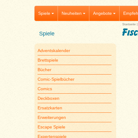
Spiele
Neuheiten
Angebote
Empfeh
Startseite
Fis
Spiele
Adventskalender
Brettspiele
Bücher
Comic-Spielbücher
Comics
Deckboxen
Ersatzkarten
Erweiterungen
Escape Spiele
Expertenspiele