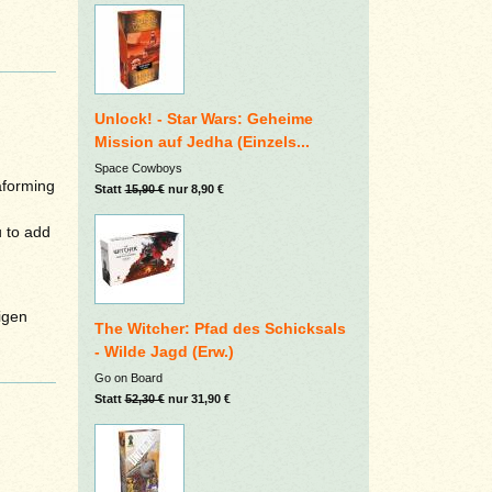
Unlock! - Star Wars: Geheime
Mission auf Jedha (Einzels...
Space Cowboys
aforming
Statt
15,90 €
nur 8,90 €
u to add
igen
The Witcher: Pfad des Schicksals
- Wilde Jagd (Erw.)
Go on Board
Statt
52,30 €
nur 31,90 €