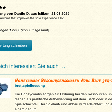
ng von Danilo D. aus Islikon, 21.03.2025
 Automa that improves the solo experience a lot.
ungen
1
bis
1
(von
1
insgesamt)
rtung schreiben
eich interessiert Sie auch …
Honeycombs Ressourcenschalen Azul Blue 3er-
brettspielloesung
Die Honeycombs sorgen für Ordnung bei den Ressourcen un
dienen als praktische Aufbewahrung auf dem Tisch oder in de
Spielschachtel. Der Spielauf- und abbau wird erleichtert und 
einem dadurc...