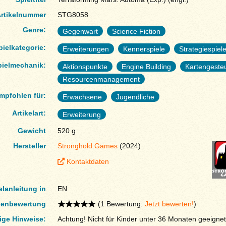
rtikelnummer
STG8058
Genre:
Gegenwart
Science Fiction
pielkategorie:
Erweiterungen
Kennerspiele
Strategiespiel
pielmechanik:
Aktionspunkte
Engine Building
Kartengeste
Resourcenmanagement
mpfohlen für:
Erwachsene
Jugendliche
Artikelart:
Erweiterung
Gewicht
520 g
Hersteller
Stronghold Games
(2024)
Kontaktdaten
elanleitung in
EN
enbewertung
(1 Bewertung.
Jetzt bewerten!
)
ige Hinweise:
Achtung! Nicht für Kinder unter 36 Monaten geeignet