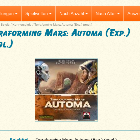
lungen
Spielwelten
Nach Anzahl
Nach Alter
Ausze
|
Spiele
/
Kennerspiele
/
Terraforming Mars: Automa (Exp.) (engl.)
raforming Mars: Automa (Exp.)
gl.)
Spieltitel
Terraforming Mars: Automa (Exp.) (engl.)