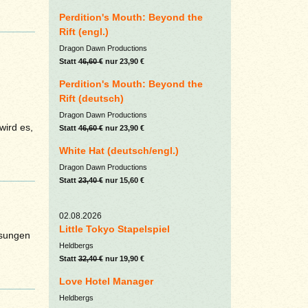
Perdition's Mouth: Beyond the
Rift (engl.)
Dragon Dawn Productions
Statt
46,60 €
nur 23,90 €
Perdition's Mouth: Beyond the
Rift (deutsch)
Dragon Dawn Productions
wird es,
Statt
46,60 €
nur 23,90 €
White Hat (deutsch/engl.)
Dragon Dawn Productions
Statt
23,40 €
nur 15,60 €
02.08.2026
Little Tokyo Stapelspiel
ssungen
Heldbergs
Statt
32,40 €
nur 19,90 €
Love Hotel Manager
Heldbergs