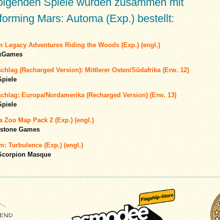
folgenden Spiele wurden zusammen mit
forming Mars: Automa (Exp.) bestellt:
 Legacy Adventures Riding the Woods (Exp.) (engl.)
yxGames
hlag (Recharged Version): Mittlerer Osten/Südafrika (Erw. 12)
Spiele
chlag: Europa/Nordamerika (Recharged Version) (Erw. 13)
Spiele
 Zoo Map Pack 2 (Exp.) (engl.)
stone Games
: Turbulence (Exp.) (engl.)
Scorpion Masque