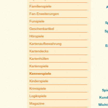
Familienspiele
A
Fan-Erweiterungen
Funspiele
S
Geschenkartikel
S
Hörspiele
Kartenaufbewahrung
E
Kartendecks
Kartenhüllen
Kartenspiele
Kennerspiele
Kinderspiele
Krimispiele
Spi
Logikspiele
Kund
Magazine
Wicht