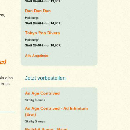
Statt
21,30 €
nur 13,90 €
Dan Dan Dan
sy,
Heldbergs
Statt
23,90 €
nur 14,90 €
Tokyo Poo Divers
Heldbergs
Statt
26,40 €
nur 16,90 €
Alle Angebote
lt)
Jetzt vorbestellen
in also
ereits
An Age Contrived
Skellig Games
An Age Contrived - Ad Infinitum
(Erw.)
Skellig Games
Bullshit Bingo - Bahn