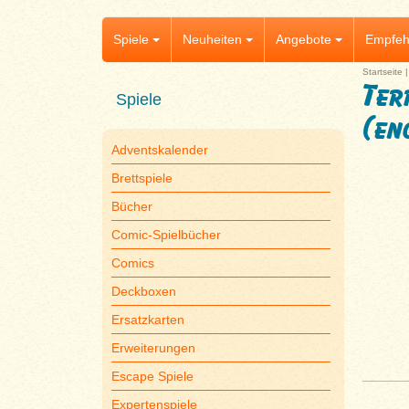
Spiele
Neuheiten
Angebote
Empfeh
Startseite
Ter
Spiele
(en
Adventskalender
Brettspiele
Bücher
Comic-Spielbücher
Comics
Deckboxen
Ersatzkarten
Erweiterungen
Escape Spiele
Expertenspiele