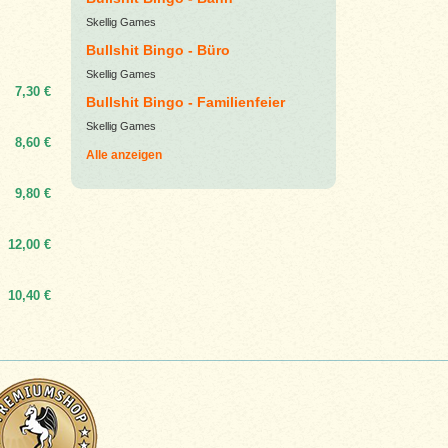
Skellig Games
Bullshit Bingo - Büro
Skellig Games
7,30 €
Bullshit Bingo - Familienfeier
Skellig Games
8,60 €
Alle anzeigen
9,80 €
12,00 €
10,40 €