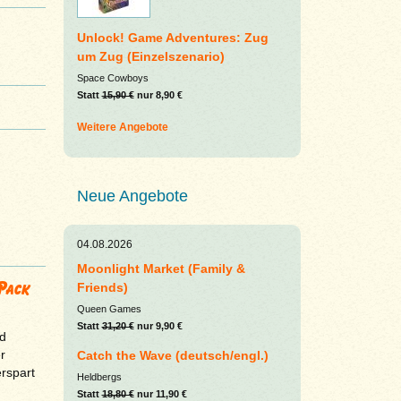
Unlock! Game Adventures: Zug
um Zug (Einzelszenario)
Space Cowboys
Statt
15,90 €
nur 8,90 €
Weitere Angebote
Neue Angebote
04.08.2026
Moonlight Market (Family &
Pack
Friends)
Queen Games
Statt
31,20 €
nur 9,90 €
d
r
Catch the Wave (deutsch/engl.)
erspart
Heldbergs
Statt
18,80 €
nur 11,90 €