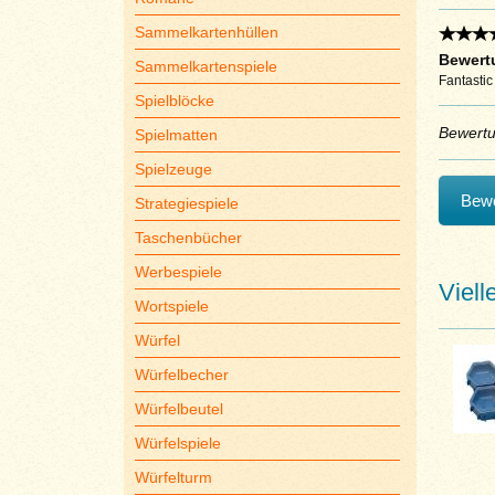
Sammelkartenhüllen
Bewertu
Sammelkartenspiele
Fantastic
Spielblöcke
Bewert
Spielmatten
Spielzeuge
Bewe
Strategiespiele
Taschenbücher
Werbespiele
Viell
Wortspiele
Würfel
Würfelbecher
Würfelbeutel
Würfelspiele
Würfelturm