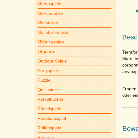
Memospiele
A
Merchandise
Miniaturen
Miniaturenspiele
Besc
Mitbringspiele
Organizer
Terrafo
Mars. In
Outdoor Spiele
corporat
Partyspiele
any expa
Puzzle
Fragen S
Quizspiele
oder ei
Rätselbücher
Rätselspiele
Reaktionsspiel
Bewe
Rollenspiele
Romane