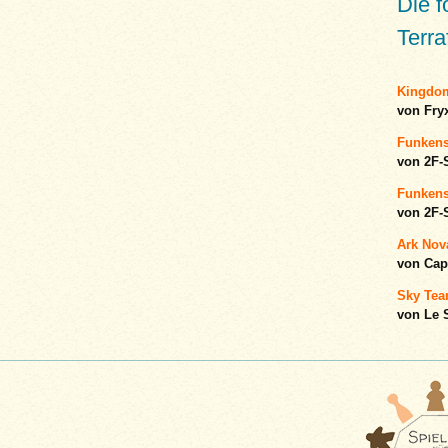
Die 
Terra
Kingdom
von Fr
Funkensc
von 2F-
Funkens
von 2F-
Ark Nova
von Cap
Sky Team
von Le 