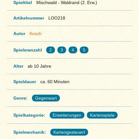
Spieltitel
Mischwald - Waldrand (2. Erw.)
Artikelnummer
LOO218
Autor
Kosch
Spieleranzahl
2
3
4
5
Alter
ab 10 Jahre
Spieldauer
ca. 60 Minuten
Genre:
Gegenwart
Spielkategorie:
Erweiterungen
Kartenspiele
Spielmechanik:
Kartengesteuert