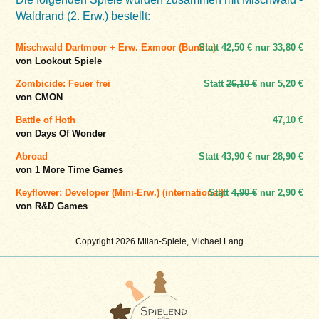
Waldrand (2. Erw.) bestellt:
Mischwald Dartmoor + Erw. Exmoor (Bundle)
Statt
42,50 €
nur
33,80 €
von Lookout Spiele
Zombicide: Feuer frei
Statt
26,10 €
nur
5,20 €
von CMON
Battle of Hoth
47,10 €
von Days Of Wonder
Abroad
Statt
43,90 €
nur
28,90 €
von 1 More Time Games
Keyflower: Developer (Mini-Erw.) (international)
Statt
4,90 €
nur
2,90 €
von R&D Games
Copyright 2026 Milan-Spiele, Michael Lang