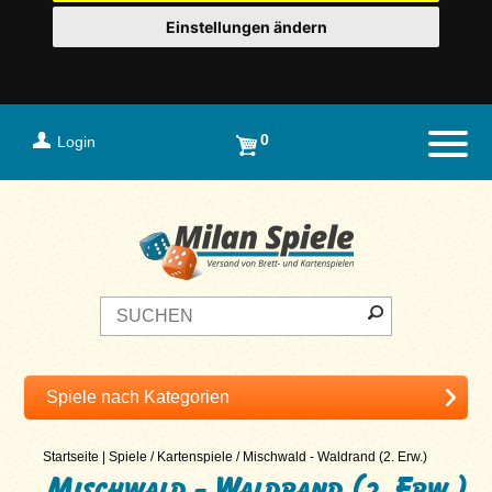
Einstellungen ändern
0
Login
Naviga
Startseite
|
Spiele
/
Kartenspiele
/
Mischwald - Waldrand (2. Erw.)
Mischwald - Waldrand (2. Erw.)