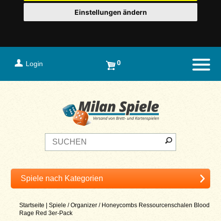
Einstellungen ändern
0
Login
Naviga
Startseite
|
Spiele
/
Organizer
/
Honeycombs Ressourcenschalen Blood
Rage Red 3er-Pack