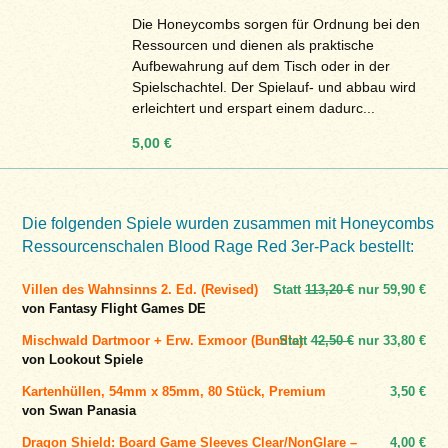
Die Honeycombs sorgen für Ordnung bei den
Ressourcen und dienen als praktische
Aufbewahrung auf dem Tisch oder in der
Spielschachtel. Der Spielauf- und abbau wird
erleichtert und erspart einem dadurc...
5,00 €
Die folgenden Spiele wurden zusammen mit Honeycombs
Ressourcenschalen Blood Rage Red 3er-Pack bestellt:
Villen des Wahnsinns 2. Ed. (Revised)
Statt
113,20 €
nur
59,90 €
von Fantasy Flight Games DE
Mischwald Dartmoor + Erw. Exmoor (Bundle)
Statt
42,50 €
nur
33,80 €
von Lookout Spiele
Kartenhüllen, 54mm x 85mm, 80 Stück, Premium
3,50 €
von Swan Panasia
Dragon Shield: Board Game Sleeves Clear/NonGlare –
4,00 €