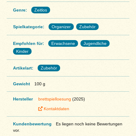
Genre:
Zeitlos
Spielkategorie:
Organizer
Zubehör
Empfohlen für:
Erwachsene
Jugendliche
Kinder
Artikelart:
Zubehör
Gewicht
100 g
Hersteller
brettspielloesung
(2025)
Kontaktdaten
Kundenbewertung
Es liegen noch keine Bewertungen
vor.