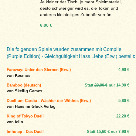
Je kleiner der Tisch, je mehr Spielmaterial,
desto schwieriger wird es, die Token und
anderes kleinteiliges Zubehör vernün...
6,90 €
Die folgenden Spiele wurden zusammen mit Compile
(Purple Edition) - Gleichgültigkeit Hass Liebe (Erw.) bestellt:
Faraway: Unter den Sternen (Erw.)
4,90 €
von Kosmos
Bamboo (deutsch)
Statt
29,90 €
nur
14,90 €
von Skellig Games
Duell um Cardia - Wächter der Wildnis (Erw.)
5,80 €
von Hans im Glück Verlag
King of Tokyo Duell
22,20 €
von iello
Imhotep - Das Duell
Statt
15,60 €
nur
7,90 €