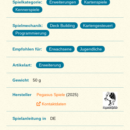
Spielkategorie:
Erweiterungen
Kartenspiele
Kennerspiele
Spielmechanik:
Deck Building
Kartengesteuert
Programmierung
Empfohlen für:
Erwachsene
Jugendliche
Artikelart:
Erweiterung
Gewicht
50 g
Hersteller
Pegasus Spiele
(2025)
Kontaktdaten
Spielanleitung in
DE