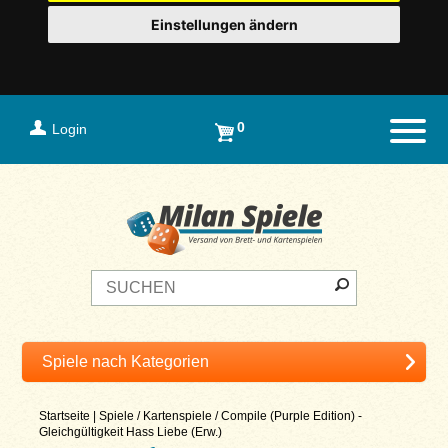
Einstellungen ändern
0
Login
Naviga
Startseite
|
Spiele
/
Kartenspiele
/
Compile (Purple Edition) -
Gleichgültigkeit Hass Liebe (Erw.)