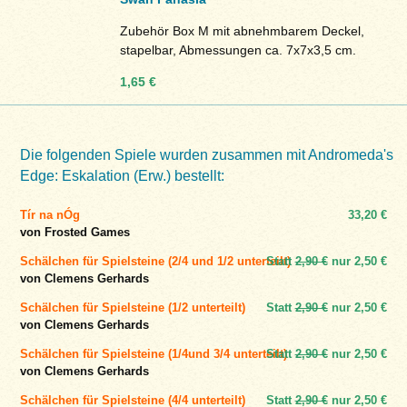
Zubehör Box M mit abnehmbarem Deckel,
stapelbar, Abmessungen ca. 7x7x3,5 cm.
1,65 €
Die folgenden Spiele wurden zusammen mit Andromeda's
Edge: Eskalation (Erw.) bestellt:
Tír na nÓg
33,20 €
von Frosted Games
Schälchen für Spielsteine (2/4 und 1/2 unterteilt)
Statt
2,90 €
nur
2,50 €
von Clemens Gerhards
Schälchen für Spielsteine (1/2 unterteilt)
Statt
2,90 €
nur
2,50 €
von Clemens Gerhards
Schälchen für Spielsteine (1/4und 3/4 unterteilt)
Statt
2,90 €
nur
2,50 €
von Clemens Gerhards
Schälchen für Spielsteine (4/4 unterteilt)
Statt
2,90 €
nur
2,50 €