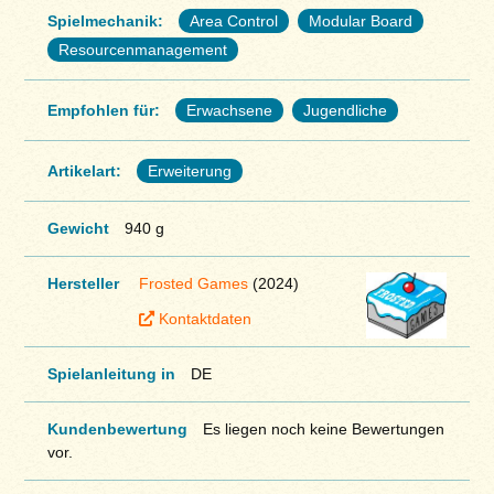
Spielmechanik:
Area Control
Modular Board
Resourcenmanagement
Empfohlen für:
Erwachsene
Jugendliche
Artikelart:
Erweiterung
Gewicht
940 g
Hersteller
Frosted Games
(2024)
Kontaktdaten
Spielanleitung in
DE
Kundenbewertung
Es liegen noch keine Bewertungen
vor.