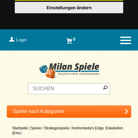
Einstellungen ändern
0
Login
Naviga
Startseite
|
Spiele
/
Strategiespiele
/
Andromeda's Edge: Eskalation
(Erw.)