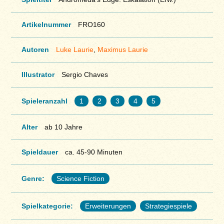
Artikelnummer
FRO160
Autoren
Luke Laurie
,
Maximus Laurie
Illustrator
Sergio Chaves
Spieleranzahl
1
2
3
4
5
Alter
ab 10 Jahre
Spieldauer
ca. 45-90 Minuten
Genre:
Science Fiction
Spielkategorie:
Erweiterungen
Strategiespiele