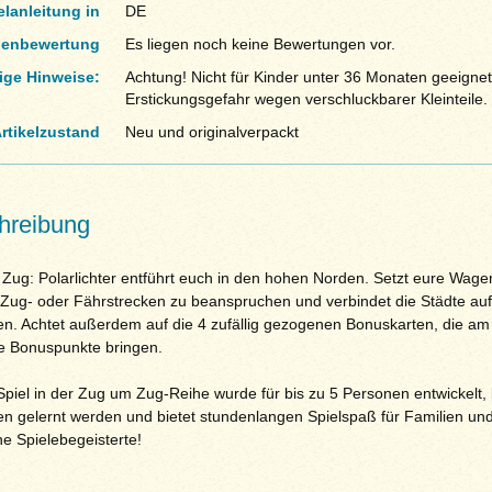
elanleitung in
DE
enbewertung
Es liegen noch keine Bewertungen vor.
ige Hinweise:
Achtung! Nicht für Kinder unter 36 Monaten geeignet
Erstickungsgefahr wegen verschluckbarer Kleinteile.
rtikelzustand
Neu und originalverpackt
hreibung
Zug: Polarlichter entführt euch in den hohen Norden. Setzt eure Wage
 Zug- oder Fährstrecken zu beanspruchen und verbindet die Städte au
ten. Achtet außerdem auf die 4 zufällig gezogenen Bonuskarten, die a
le Bonuspunkte bringen.
Spiel in der Zug um Zug-Reihe wurde für bis zu 5 Personen entwickelt, 
en gelernt werden und bietet stundenlangen Spielspaß für Familien un
e Spielebegeisterte!