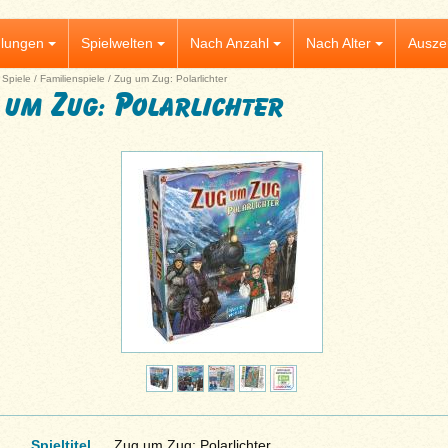
lungen
Spielwelten
Nach Anzahl
Nach Alter
Ausze
|
Spiele
/
Familienspiele
/
Zug um Zug: Polarlichter
 um Zug: Polarlichter
Spieltitel
Zug um Zug: Polarlichter