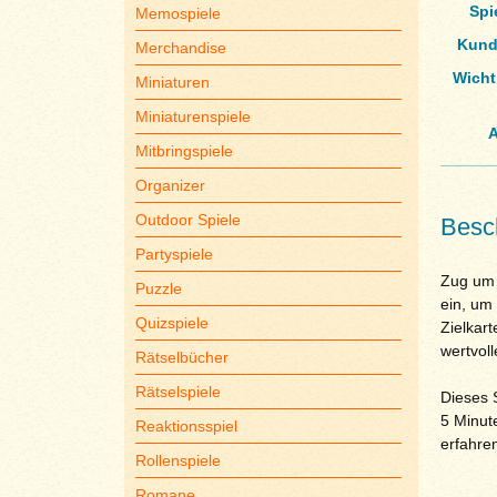
Spi
Memospiele
Kund
Merchandise
Wicht
Miniaturen
Miniaturenspiele
A
Mitbringspiele
Organizer
Outdoor Spiele
Besc
Partyspiele
Zug um 
Puzzle
ein, um
Quizspiele
Zielkar
wertvol
Rätselbücher
Rätselspiele
Dieses 
5 Minut
Reaktionsspiel
erfahren
Rollenspiele
Romane