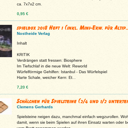
ca. 7x7x2 cm.
0,95 €
spielbox 2018 Heft 1 (inkl. Mini-Erw. für Altip..
Nostheide Verlag
Inhalt
KRITIK
Verdrängen statt fressen: Biosphere
Im Tiefschlaf in die neue Welt: Reworld
Würfelförmige Gehilfen: Istanbul - Das Würfelspiel
Harte Schale, weicher Kern: Et...
7,20 €
Schälchen für Spielsteine (2/4 und 1/2 untertei
Clemens Gerhards
Spielsteine neigen dazu, manchmal einfach wegzurollen. Woh
damit, wenn sie beim Spielen auf ihren Einsatz warten oder b
vom Brett genommen wurden.