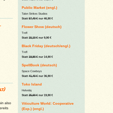
Public Market (engl.)
Talon Strikes Studios
Statt
57,40 €
nur 46,90 €
.
Flower Show (deutsch)
Trefl
Statt
15,10 €
nur 9,90 €
Black Friday (deutsch/engl.)
Trefl
Statt
19,90 €
nur 14,90 €
SpellBook (deutsch)
Space Cowboys
Statt
41,40 €
nur 36,90 €
Toko Island
lt)
Helvetiq
Statt
25,60 €
nur 19,90 €
in also
Viticulture World: Cooperative
ereits
(Exp.) (engl.)