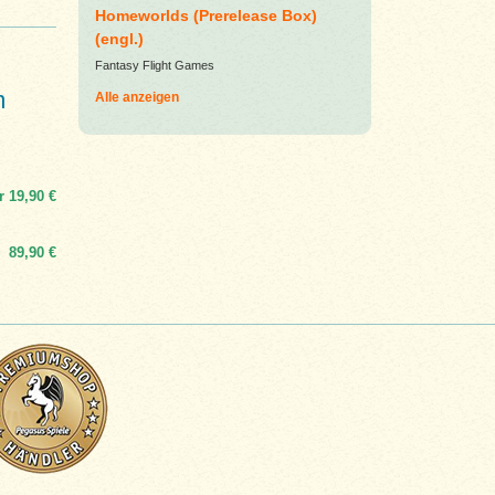
Homeworlds (Prerelease Box)
(engl.)
Fantasy Flight Games
m
Alle anzeigen
r
19,90 €
89,90 €