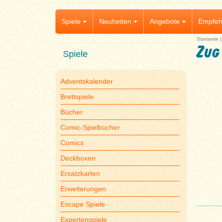
Spiele
Neuheiten
Angebote
Empfeh
Startseite
Zug
Spiele
Adventskalender
Brettspiele
Bücher
Comic-Spielbücher
Comics
Deckboxen
Ersatzkarten
Erweiterungen
Escape Spiele
Expertenspiele