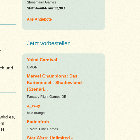
Stonemaier Games
Statt
40,00 €
nur 32,90 €
Alle Angebote
Jetzt vorbestellen
µ
Yokai Carnival
ich und
CMON
Marvel Champions: Das
Kartenspiel - Shadowland
(Szenari...
Fantasy Flight Games DE
a_way
blue orange
wird es,
Fadenfroh
dem
H...
1 More Time Games
Star Wars: Unlimited -