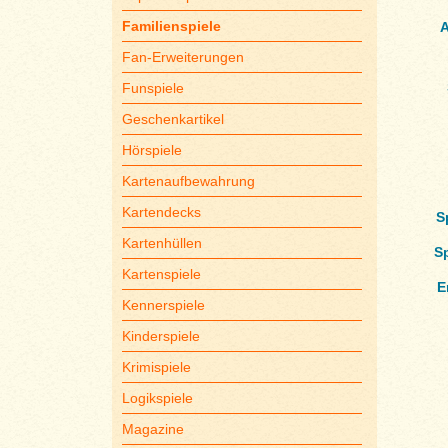
Familienspiele
A
Fan-Erweiterungen
Funspiele
Geschenkartikel
Hörspiele
Kartenaufbewahrung
Kartendecks
S
Kartenhüllen
S
Kartenspiele
E
Kennerspiele
Kinderspiele
Krimispiele
Logikspiele
Magazine