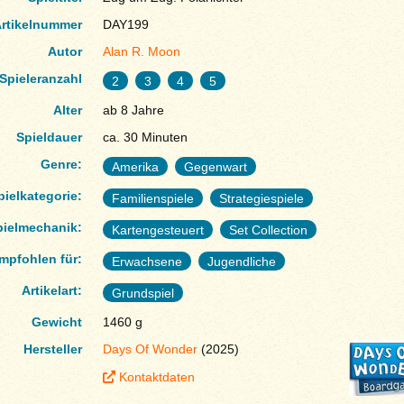
rtikelnummer
DAY199
Autor
Alan R. Moon
Spieleranzahl
2
3
4
5
Alter
ab 8 Jahre
Spieldauer
ca. 30 Minuten
Genre:
Amerika
Gegenwart
pielkategorie:
Familienspiele
Strategiespiele
pielmechanik:
Kartengesteuert
Set Collection
mpfohlen für:
Erwachsene
Jugendliche
Artikelart:
Grundspiel
Gewicht
1460 g
Hersteller
Days Of Wonder
(2025)
Kontaktdaten