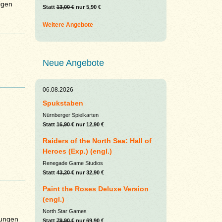
igen
Statt
13,00 €
nur 5,90 €
Weitere Angebote
Neue Angebote
06.08.2026
Spukstaben
Nürnberger Spielkarten
Statt
16,90 €
nur 12,90 €
Raiders of the North Sea: Hall of
Heroes (Exp.) (engl.)
Renegade Game Studios
Statt
43,20 €
nur 32,90 €
Paint the Roses Deluxe Version
(engl.)
North Star Games
sungen
Statt
79,90 €
nur 69,90 €