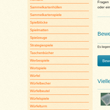
Fragen S
Sammelkartenhüllen
oder ei
Sammelkartenspiele
Spielblöcke
Spielmatten
Bewe
Spielzeuge
Strategiespiele
Es liege
Taschenbücher
Werbespiele
Bewe
Wortspiele
Würfel
Viell
Würfelbecher
Würfelbeutel
Würfelspiele
Würfelturm