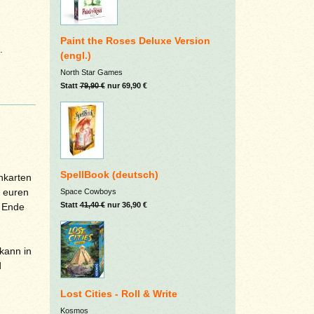
Paint the Roses Deluxe Version
.
(engl.)
North Star Games
Statt
79,90 €
nur 69,90 €
SpellBook (deutsch)
nkarten
f euren
Space Cowboys
Statt
41,40 €
nur 36,90 €
m Ende
kann in
d
Lost Cities - Roll & Write
Kosmos