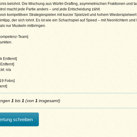
bnis belohnt. Die Mischung aus Würfel-Drafting, asymmetrischen Fraktionen und t
rol macht jede Partie anders – und jede Entscheidung zählt.
von kompetitiven Strategiespielen mit kurzer Spielzeit und hohem Wiederspielwert 
mtipp, der sich lohnt. Es ist wie ein Schachspiel auf Speed – mit Neonlichtern und 
als nur Muskeln mitbringen.
 Kompetenz-Team]
unkten.
k Entfernt]
Entfernt]
kt: n/a
 19 Fotos]
ernt]
ungen
1
bis
1
(von
1
insgesamt)
rtung schreiben