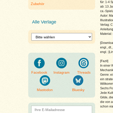
für: 1-4 S
Zubehör
ab: 13 J
ca.-Spiel
Autor: M
Illustrat
Alle Verlage
Verlag: 
Anleitung
Material:
[Download
engl., dt.,
engl.: [Li
[Fazit]
In einer 
Mechanik
Facebook
Instagram
Threads
Genre: ei
ein strat
Willkomme
Sechs Fra
Mastodon
Bluesky
Jede Kult
Gilde, di
die von a
schon vi