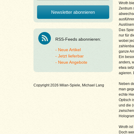
Wroth bie
Zentrum s
abwechse
ausführen
Auslösen 
Das Spiel
nur für d
RSS-Feeds abonnieren:
wobei jed
zahlenbas
Neue Artikel
ganze Ar
Jetzt lieferbar
Ein beson
Neue Angebote
anders, w
etwa setz
agieren. 
Neben de
Copyright 2026 Milan-Spiele, Michael Lang
man gegen
echte Her
Optisch i
und die 
zwischen 
Hologramm
Wroth ist
Doch wer 