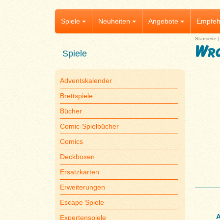
Spiele
Neuheiten
Angebote
Empfeh
Startseite
Wro
Spiele
Adventskalender
Brettspiele
Bücher
Comic-Spielbücher
Comics
Deckboxen
Ersatzkarten
Erweiterungen
Escape Spiele
A
Expertenspiele