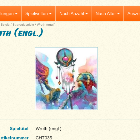
lungen
Spielwelten
Nach Anzahl
Nach Alter
Ausze
|
Spiele
/
Strategiespiele
/
Wroth (engl.)
th (engl.)
Spieltitel
Wroth (engl.)
rtikelnummer
CHT035