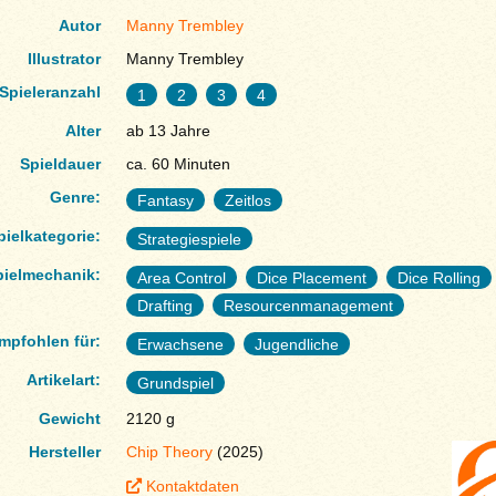
Autor
Manny Trembley
Illustrator
Manny Trembley
Spieleranzahl
1
2
3
4
Alter
ab 13 Jahre
Spieldauer
ca. 60 Minuten
Genre:
Fantasy
Zeitlos
pielkategorie:
Strategiespiele
pielmechanik:
Area Control
Dice Placement
Dice Rolling
Drafting
Resourcenmanagement
mpfohlen für:
Erwachsene
Jugendliche
Artikelart:
Grundspiel
Gewicht
2120 g
Hersteller
Chip Theory
(2025)
Kontaktdaten