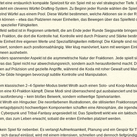
tet eine erstaunlich kompakte Spielzeit für ein Spiel mit so viel strategischer Tiefe. 
teht ein cleveres Würfel-Drafting-System. Zu Beginn jeder Runde wählen die Spiel
lnd Würfel aus einem Pool. Diese Würfel bestimmen, welche Aktionen sie in der 
 können – etwa das Platzieren neuer Einheiten, das Bewegen über das Spielfeld 
spezieller Fähigkeiten.
feld selbst ist in Regionen unterteilt, die am Ende jeder Runde Siegpunkte bringen
ie Fraktion, die dort die Kontrolle hat. Kontrolle wird durch Präsenz und Stärke best
e Einheit ihre eigenen Werte und Spezialfähigkeiten mitbringt. Die Kämpfe sind nic
iert, sondern auch positionsabhängig. Wer klug manövriert, kann mit wenigen Ein
meen aushebeln.
ders spannender Aspekt ist die asymmetrische Natur der Fraktionen. Jede spielt s
as das Spiel nicht nur abwechslungsreich, sondern auch herausfordernd macht. D
en auf Präzision und gezielte Angriffe, während die Koda mit roher Gewalt und Ma
Die Gilde hingegen bevorzugt subtile Kontrolle und Manipulation.
m klassischen 2–4-Spieler-Modus bietet Wroth auch einen Solo- und Koop-Modus
 eine KI-Fraktion kämpft. Diese Modi sind überraschend gut ausbalanciert und bi
ausforderung – kein bloßes Beiwerk, sondern vollwertige Spielvarianten.
st Wroth ein Hingucker. Die neonfarbenen Illustrationen, die stilisierten Fraktionss
(verlagstypisch) hochwertigen Komponenten schaffen eine Atmosphäre, die irgend
Cyberpunk und Tribal-Fantasy angesiedelt ist. Das Spielbrett wirkt wie ein taktisc
, das zum Leben erwacht, sobald die ersten Einheiten platziert werden.
 kein Spiel für nebenbei. Es verlangt Aufmerksamkeit, Planung und ein Gespür für T
sich darauf einlässt, wird mit einem intensiven, schnellen und dennoch tiefgründi