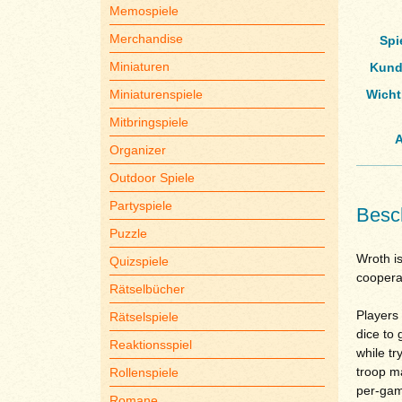
Memospiele
Merchandise
Spi
Miniaturen
Kund
Miniaturenspiele
Wicht
Mitbringspiele
A
Organizer
Outdoor Spiele
Partyspiele
Besc
Puzzle
Wroth is
Quizspiele
cooperat
Rätselbücher
Players 
Rätselspiele
dice to 
Reaktionsspiel
while tr
troop ma
Rollenspiele
per-game
Romane