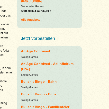
(Exp.) (engl.)
Im
Stonemaier Games
er
Statt
40,00 €
nur 32,90 €
Runde
oder das
Alle Angebote
 – aber
immt,
ht nur
heiten
Jetzt vorbestellen
ich
ie Aldan
An Age Contrived
sse
Skellig Games
An Age Contrived - Ad Infinitum
, in dem
(Erw.)
eten eine
Skellig Games
Bullshit Bingo - Bahn
ymbole
wo
Skellig Games
hes
Bullshit Bingo - Büro
Skellig Games
iming.
Bullshit Bingo - Familienfeier
gen