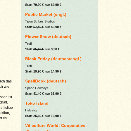
Statt
79,90 €
nur 69,90 €
Public Market (engl.)
Talon Strikes Studios
Statt
57,40 €
nur 46,90 €
Flower Show (deutsch)
Trefl
Statt
15,10 €
nur 9,90 €
Black Friday (deutsch/engl.)
Trefl
Statt
19,90 €
nur 14,90 €
SpellBook (deutsch)
rch das
ch wie
Space Cowboys
Statt
41,40 €
nur 36,90 €
sen ist.
haft.
Toko Island
e listige
Helvetiq
aktion,
Statt
25,60 €
nur 19,90 €
bt es
Viticulture World: Cooperative