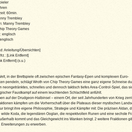
pieler
ahren
zeit: 60min.
anny Trembley
ion: Manny Trembley
Chip Theory Games
: englisch
 englisch
: Anleitung/Übersichten]
 frz.: [Link Entfernt]
nk Entfernt] (s.u.)
Welt, in der Brettspiele oft zwischen epischen Fantasy-Epen und komplexen Euro-
en pendeln, schlägt Wroth von Chip Theory Games eine ganz eigene Schneise du
n neongetränktes, schnelles und dennoch taktisch tiefes Area-Control-Spiel, das si
egischer Faustkampf auf einem leuchtenden Schlachtfeld anfühlt.
n auf der Drudgeon-Halbinsel – einem Ort, der seit Jahrhunderten von Krieg zerris
ktionen kämpfen um die Vorherrschaft über die Plateaus dieser mystischen Landsc
ur bringt ihre eigene Philosophie, Strategie und Kämpfer mit: Die präzisen Aldan, di
e wilde Koda, die legendären Ooglan, die respektvollen Runen und eine sechste Fr
ußerhalb kommt und das Gleichgewicht ins Wanken bringt. 2 weitere Fraktionen gi
a Erweiterungen zu erwerben.