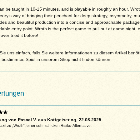
n be taught in 10-15 minutes, and is playable in roughly an hour. Wrot
ory’s way of bringing their penchant for deep strategy, asymmetry, mul
des and beautiful production into a concise and approachable package, 
dable entry point. Wroth is the perfect game to pull out at game night, e
ever tried it before!
ie uns einfach, falls Sie weitere Informationen zu diesem Artikel benöt
n bestimmtes Spiel in unserem Shop nicht finden können.
rtungen
ng von Pascal V. aus Kottgeisering, 22.08.2025
zit zu „Wroth“, einer sehr schicken Risiko-Alternative.