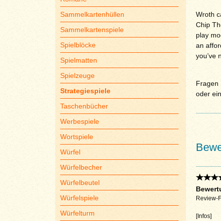
Sammelkartenhüllen
Wroth ca
Chip The
Sammelkartenspiele
play mo
Spielblöcke
an affor
you’ve n
Spielmatten
Spielzeuge
Fragen S
Strategiespiele
oder ei
Taschenbücher
Werbespiele
Wortspiele
Bewe
Würfel
Würfelbecher
Würfelbeutel
Bewertu
Würfelspiele
Review-Fa
Würfelturm
[Infos]