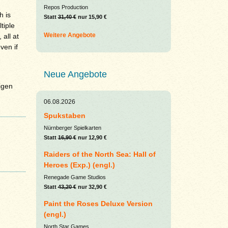
Repos Production
h is
Statt
31,40 €
nur 15,90 €
tiple
Weitere Angebote
all at
ven if
Neue Angebote
igen
06.08.2026
Spukstaben
Nürnberger Spielkarten
Statt
16,90 €
nur 12,90 €
Raiders of the North Sea: Hall of
Heroes (Exp.) (engl.)
Renegade Game Studios
Statt
43,20 €
nur 32,90 €
Paint the Roses Deluxe Version
(engl.)
North Star Games