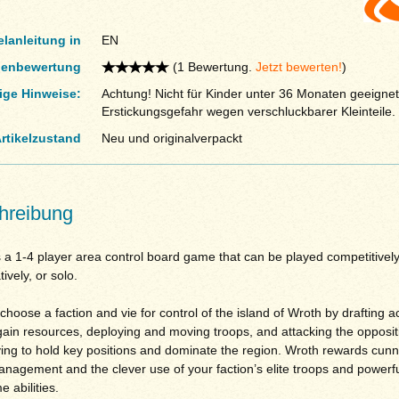
elanleitung in
EN
enbewertung
(1 Bewertung.
Jetzt bewerten!
)
ige Hinweise:
Achtung! Nicht für Kinder unter 36 Monaten geeignet
Erstickungsgefahr wegen verschluckbarer Kleinteile.
rtikelzustand
Neu und originalverpackt
hreibung
 a 1-4 player area control board game that can be played competitively
ively, or solo.
choose a faction and vie for control of the island of Wroth by drafting a
gain resources, deploying and moving troops, and attacking the oppositi
ying to hold key positions and dominate the region. Wroth rewards cunn
nagement and the clever use of your faction’s elite troops and powerf
 abilities.