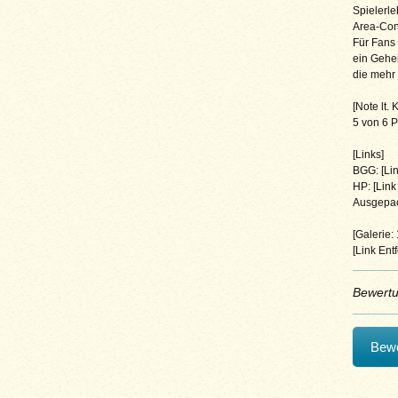
Spielerle
Area-Cont
Für Fans 
ein Gehei
die mehr 
[Note lt.
5 von 6 P
[Links]
BGG: [Lin
HP: [Link 
Ausgepac
[Galerie:
[Link Entf
Bewert
Bewe