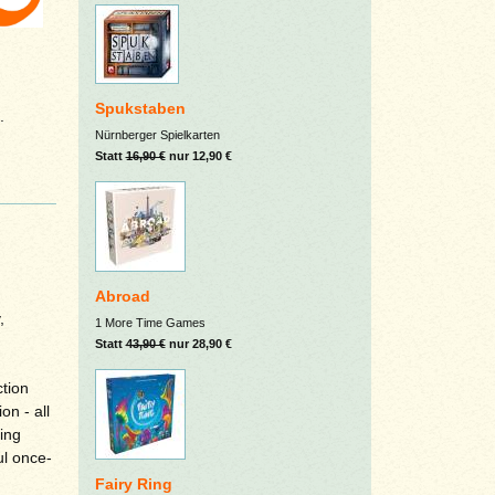
Spukstaben
.
Nürnberger Spielkarten
Statt
16,90 €
nur 12,90 €
Abroad
,
1 More Time Games
Statt
43,90 €
nur 28,90 €
ction
on - all
ing
ul once-
Fairy Ring