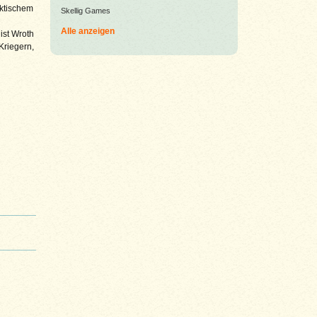
aktischem
Skellig Games
Alle anzeigen
ist Wroth
Kriegern,