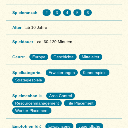
Spieleranzahl
2
3
4
5
6
Alter
ab 10 Jahre
Spieldauer
ca. 60-120 Minuten
Genre:
Europa
Geschichte
Mittelalter
Spielkategorie:
Erweiterungen
Kennerspiele
Strategiespiele
Spielmechanik:
Area Control
Resourcenmanagement
Tile Placement
Worker Placement
Empfohlen für:
Erwachsene
Jugendliche