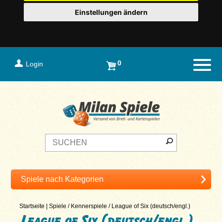
Einstellungen ändern
0
Login
Naviga
Startseite
|
Spiele
/
Kennerspiele
/
League of Six (deutsch/engl.)
League of Six (deutsch/engl.)