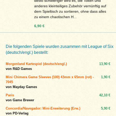
desto schwieriger wird es, die Token und
anderes kleinteiliges Zubehör vernünftig auf
dem Spieltisch zu sortieren, ohne dass alles
zu einem chaotischen H...
6,90 €
Die folgenden Spiele wurden zusammen mit League of Six
(deutsch/engl.) bestellt:
Morgenland Kartespiel (deutsch/engl.)
13,90 €
von R&D Games
Mini Chimera Game Sleeves (100) 43mm x 65mm (rot) -
1,90 €
7045
von Mayday Games
Paris
42,10 €
von Game Brewer
Concordia/Navegador: Mini-Erweiterung (Erw.)
5,90 €
von PD-Verlag