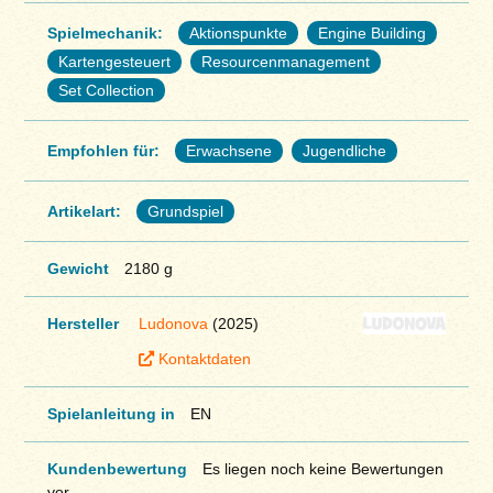
Spielmechanik:
Aktionspunkte
Engine Building
Kartengesteuert
Resourcenmanagement
Set Collection
Empfohlen für:
Erwachsene
Jugendliche
Artikelart:
Grundspiel
Gewicht
2180 g
Hersteller
Ludonova
(2025)
Kontaktdaten
Spielanleitung in
EN
Kundenbewertung
Es liegen noch keine Bewertungen
vor.