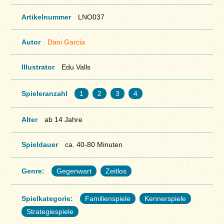
Artikelnummer
LNO037
Autor
Dani Garcia
Illustrator
Edu Valls
Spieleranzahl
1
2
3
4
Alter
ab 14 Jahre
Spieldauer
ca. 40-80 Minuten
Genre:
Gegenwart
Zeitlos
Spielkategorie:
Familienspiele
Kennerspiele
Strategiespiele