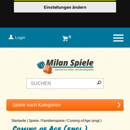
Einstellungen ändern
0
Login
Naviga
Startseite
|
Spiele
/
Familienspiele
/
Coming of Age (engl.)
Coming of Age (engl.)