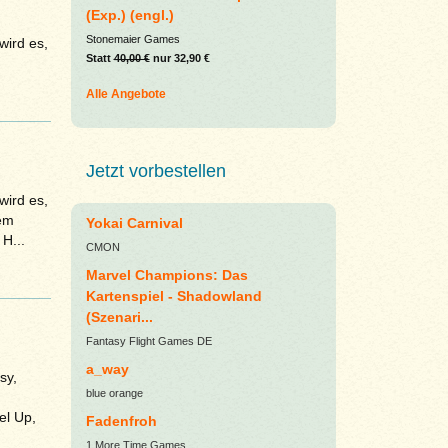
(Exp.) (engl.)
Stonemaier Games
wird es,
Statt
40,00 €
nur 32,90 €
Alle Angebote
Jetzt vorbestellen
wird es,
dem
Yokai Carnival
H...
CMON
Marvel Champions: Das
Kartenspiel - Shadowland
(Szenari...
Fantasy Flight Games DE
a_way
sy,
blue orange
el Up,
Fadenfroh
1 More Time Games