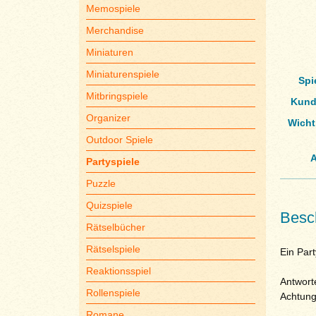
Memospiele
Merchandise
Miniaturen
Miniaturenspiele
Spi
Mitbringspiele
Kund
Organizer
Wicht
Outdoor Spiele
A
Partyspiele
Puzzle
Quizspiele
Besc
Rätselbücher
Rätselspiele
Ein Part
Reaktionsspiel
Antwort
Rollenspiele
Achtung
Romane