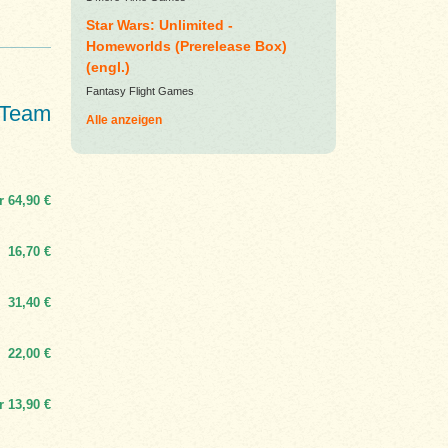
Star Wars: Unlimited -
Homeworlds (Prerelease Box)
(engl.)
Fantasy Flight Games
 Team
Alle anzeigen
r
64,90 €
16,70 €
31,40 €
22,00 €
r
13,90 €