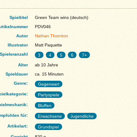
Spieltitel
Green Team wins (deutsch)
rtikelnummer
PDV046
Autor
Nathan Thornton
Illustrator
Matt Paquette
Spieleranzahl
3
4
5
6
7+
Alter
ab 10 Jahre
Spieldauer
ca. 15 Minuten
Genre:
Gegenwart
pielkategorie:
Partyspiele
pielmechanik:
Bluffen
mpfohlen für:
Erwachsene
Jugendliche
Artikelart:
Grundspiel
Gewicht
820 g