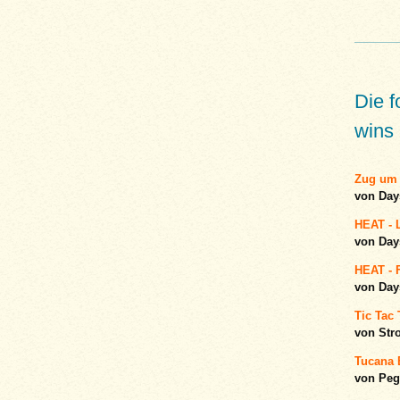
Die 
wins 
Zug um 
von Day
HEAT - 
von Day
HEAT - F
von Day
Tic Tac
von Str
Tucana 
von Peg