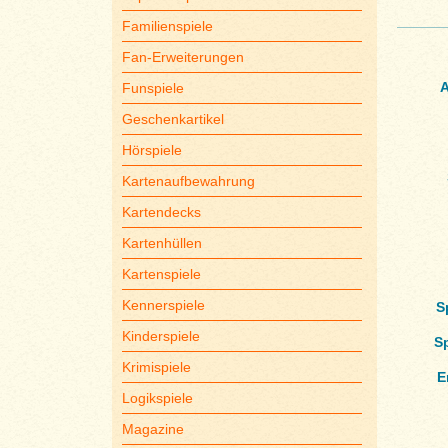
Familienspiele
Fan-Erweiterungen
A
Funspiele
Geschenkartikel
Hörspiele
Kartenaufbewahrung
Kartendecks
Kartenhüllen
Kartenspiele
Kennerspiele
S
Kinderspiele
S
Krimispiele
E
Logikspiele
Magazine