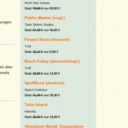
North Star Games
Statt
79,90 €
nur 69,90 €
Public Market (engl.)
sungen
Talon Strikes Studios
Statt
57,40 €
nur 46,90 €
Flower Show (deutsch)
Trefl
Statt
15,10 €
nur 9,90 €
Black Friday (deutsch/engl.)
in also
Trefl
ereits
Statt
19,90 €
nur 14,90 €
SpellBook (deutsch)
Space Cowboys
Statt
41,40 €
nur 36,90 €
Toko Island
Helvetiq
Statt
25,60 €
nur 19,90 €
Viticulture World: Cooperative