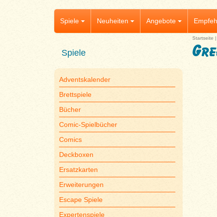
Spiele
Neuheiten
Angebote
Empfeh
Startseite
Gre
Spiele
Adventskalender
Brettspiele
Bücher
Comic-Spielbücher
Comics
Deckboxen
Ersatzkarten
Erweiterungen
Escape Spiele
Expertenspiele