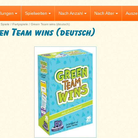
lungen
Spielwelten
Nach Anzahl
Nach Alter
Ausze
|
Spiele
/
Partyspiele
/
Green Team wins (deutsch)
en Team wins (deutsch)