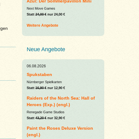
Azul: Der Sommerpavillon Mini
l
Next Move Games
Statt
24,00 €
nur 24,00 €
Weitere Angebote
igen
Neue Angebote
06.08.2026
Spukstaben
Nürnberger Spielkarten
Statt
16,90 €
nur 12,90 €
Raiders of the North Sea: Hall of
Heroes (Exp.) (engl.)
Renegade Game Studios
Statt
43,20 €
nur 32,90 €
Paint the Roses Deluxe Version
(engl.)