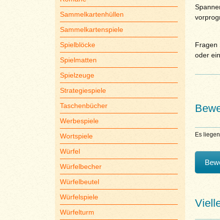
Spannen
Sammelkartenhüllen
vorprog
Sammelkartenspiele
Spielblöcke
Fragen S
oder ei
Spielmatten
Spielzeuge
Strategiespiele
Taschenbücher
Bewe
Werbespiele
Es liege
Wortspiele
Würfel
Bewe
Würfelbecher
Würfelbeutel
Würfelspiele
Viell
Würfelturm