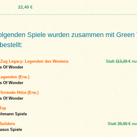
22,40 €
folgenden Spiele wurden zusammen mit Green
bestellt:
Zug Legacy: Legenden des Westens
Statt
113,20 €
nu
s Of Wonder
Legenden (Erw.)
s Of Wonder
lirrende Hitze (Erw.)
s Of Wonder
 Top
ohmann Spiele
Builders
Statt
35,50 €
nu
asus Spiele