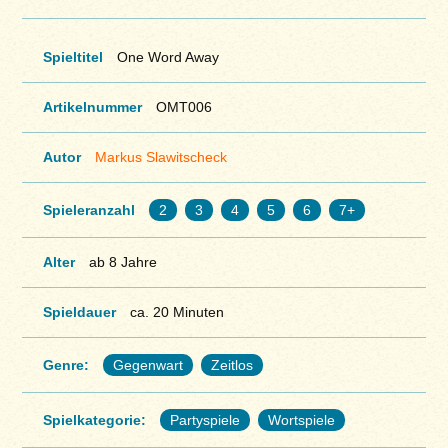
Spieltitel
One Word Away
Artikelnummer
OMT006
Autor
Markus Slawitscheck
Spieleranzahl
2
3
4
5
6
7+
Alter
ab 8 Jahre
Spieldauer
ca. 20 Minuten
Genre:
Gegenwart
Zeitlos
Spielkategorie:
Partyspiele
Wortspiele