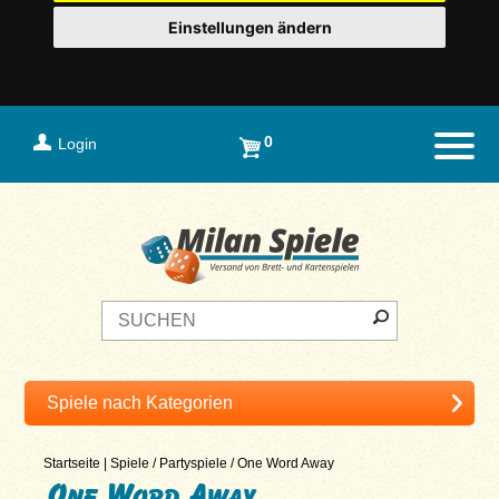
Einstellungen ändern
0
Login
Naviga
Startseite
|
Spiele
/
Partyspiele
/
One Word Away
One Word Away