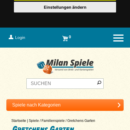
Einstellungen ändern
0
Login
Naviga
Startseite
|
Spiele
/
Familienspiele
/
Gretchens Garten
Gretchens Garten