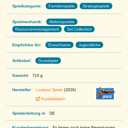
Spielkategorie:
Familienspiele
Strategiespiele
Spielmechanik:
Aktionspunkte
Resourcenmanagement
Set Collection
Empfohlen für:
Erwachsene
Jugendliche
Artikelart:
Grundspiel
Gewicht
710 g
Hersteller
Lookout Spiele
(2026)
Kontaktdaten
Spielanleitung in
DE
Kundenbewertung
Es liegen noch keine Bewertungen