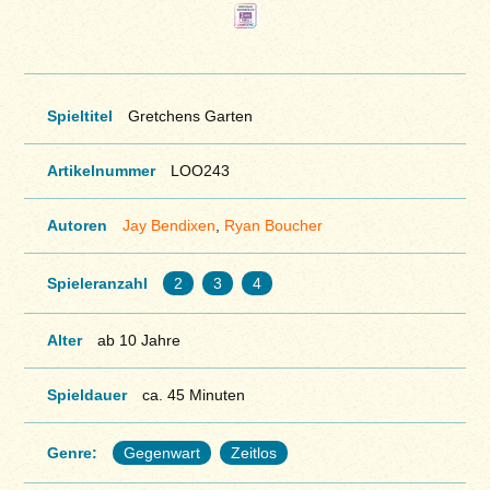
Spieltitel
Gretchens Garten
Artikelnummer
LOO243
Autoren
Jay Bendixen
,
Ryan Boucher
Spieleranzahl
2
3
4
Alter
ab 10 Jahre
Spieldauer
ca. 45 Minuten
Genre:
Gegenwart
Zeitlos