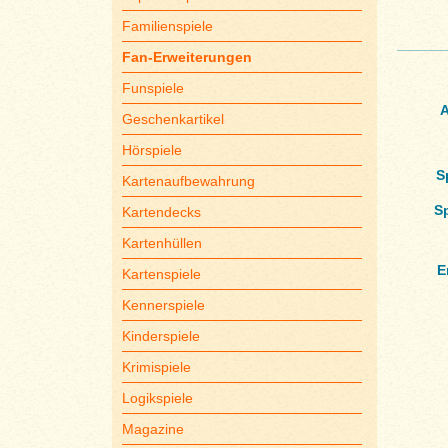
Familienspiele
Fan-Erweiterungen
Funspiele
A
Geschenkartikel
Hörspiele
S
Kartenaufbewahrung
S
Kartendecks
Kartenhüllen
E
Kartenspiele
Kennerspiele
Kinderspiele
Krimispiele
Logikspiele
Magazine