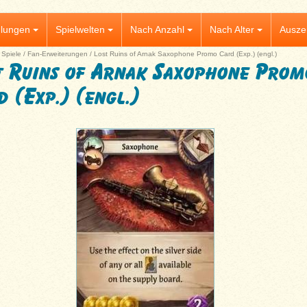
lungen
Spielwelten
Nach Anzahl
Nach Alter
Ausze
|
Spiele
/
Fan-Erweiterungen
/
Lost Ruins of Arnak Saxophone Promo Card (Exp.) (engl.)
t Ruins of Arnak Saxophone Prom
d (Exp.) (engl.)