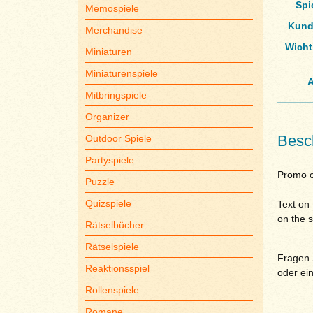
Spi
Memospiele
Kund
Merchandise
Wicht
Miniaturen
Miniaturenspiele
A
Mitbringspiele
Organizer
Besc
Outdoor Spiele
Partyspiele
Promo c
Puzzle
Quizspiele
Text on 
on the 
Rätselbücher
Rätselspiele
Fragen S
Reaktionsspiel
oder ei
Rollenspiele
Romane