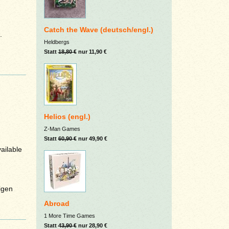
Catch the Wave (deutsch/engl.)
.
Heldbergs
Statt
18,80 €
nur 11,90 €
Helios (engl.)
Z-Man Games
Statt
60,90 €
nur 49,90 €
vailable
igen
Abroad
1 More Time Games
Statt
43,90 €
nur 28,90 €