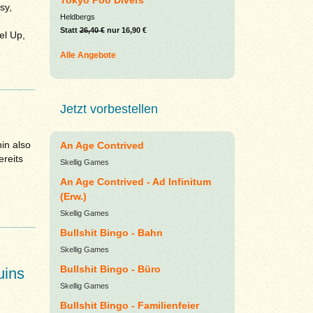
Tokyo Poo Divers
sy,
Heldbergs
Statt
26,40 €
nur 16,90 €
el Up,
Alle Angebote
Jetzt vorbestellen
in also
An Age Contrived
ereits
Skellig Games
An Age Contrived - Ad Infinitum
(Erw.)
Skellig Games
Bullshit Bingo - Bahn
Skellig Games
Bullshit Bingo - Büro
uins
Skellig Games
Bullshit Bingo - Familienfeier