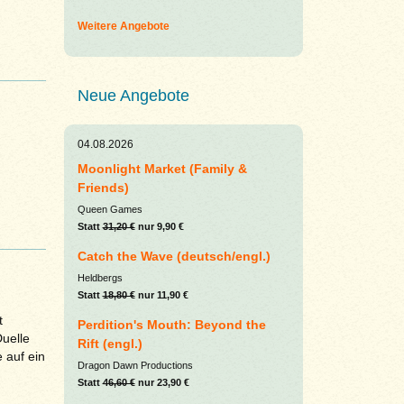
Weitere Angebote
Neue Angebote
04.08.2026
Moonlight Market (Family &
Friends)
Queen Games
Statt
31,20 €
nur 9,90 €
Catch the Wave (deutsch/engl.)
Heldbergs
Statt
18,80 €
nur 11,90 €
t
Perdition's Mouth: Beyond the
uelle
Rift (engl.)
e auf ein
Dragon Dawn Productions
Statt
46,60 €
nur 23,90 €