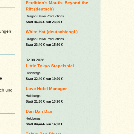
Perdition's Mouth: Beyond the
Rift (deutsch)
Dragon Dawn Productions
Statt
46,60 €
nur 23,90 €
sungen
White Hat (deutsch/engl.)
Dragon Dawn Productions
Statt
23,40 €
nur 15,60 €
02.08.2026
Little Tokyo Stapelspiel
Heldbergs
e
Statt
32,40 €
nur 19,90 €
Love Hotel Manager
ich und
Heldbergs
Statt
21,30 €
nur 13,90 €
Dan Dan Dan
Heldbergs
Statt
23,90 €
nur 14,90 €