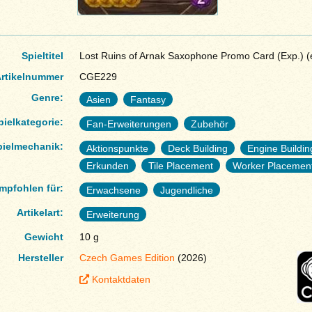
Spieltitel
Lost Ruins of Arnak Saxophone Promo Card (Exp.) (e
rtikelnummer
CGE229
Genre:
Asien
Fantasy
pielkategorie:
Fan-Erweiterungen
Zubehör
pielmechanik:
Aktionspunkte
Deck Building
Engine Buildin
Erkunden
Tile Placement
Worker Placemen
mpfohlen für:
Erwachsene
Jugendliche
Artikelart:
Erweiterung
Gewicht
10 g
Hersteller
Czech Games Edition
(2026)
Kontaktdaten