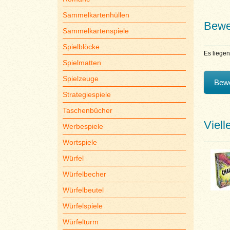
Sammelkartenhüllen
Bewe
Sammelkartenspiele
Spielblöcke
Es liege
Spielmatten
Spielzeuge
Bewe
Strategiespiele
Taschenbücher
Viell
Werbespiele
Wortspiele
Würfel
Würfelbecher
Würfelbeutel
Würfelspiele
Würfelturm