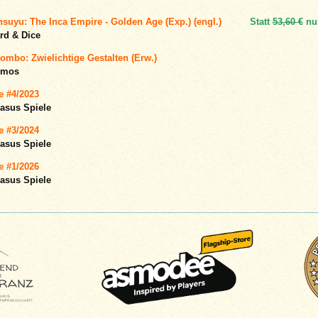
suyu: The Inca Empire - Golden Age (Exp.) (engl.)
Statt
53,60 €
nu
rd & Dice
ombo: Zwielichtige Gestalten (Erw.)
smos
e #4/2023
asus Spiele
e #3/2024
asus Spiele
e #1/2026
asus Spiele