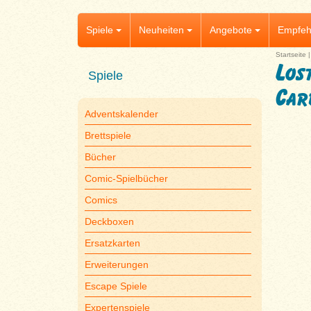
Spiele
Neuheiten
Angebote
Empfeh
Startseite
Los
Spiele
Car
Adventskalender
Brettspiele
Bücher
Comic-Spielbücher
Comics
Deckboxen
Ersatzkarten
Erweiterungen
Escape Spiele
Expertenspiele