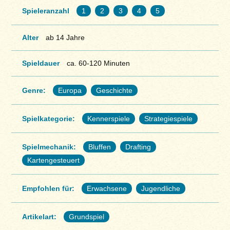
Spieleranzahl
1
2
3
4
5
Alter
ab 14 Jahre
Spieldauer
ca. 60-120 Minuten
Genre:
Europa
Geschichte
Spielkategorie:
Kennerspiele
Strategiespiele
Spielmechanik:
Bluffen
Drafting
Kartengesteuert
Empfohlen für:
Erwachsene
Jugendliche
Artikelart:
Grundspiel