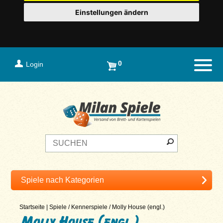
Einstellungen ändern
0
Login
Naviga
Startseite
|
Spiele
/
Kennerspiele
/
Molly House (engl.)
Molly House (engl.)