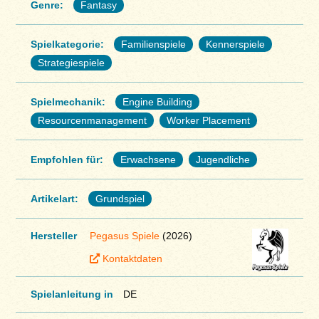
Genre:
Fantasy
Spielkategorie:
Familienspiele
Kennerspiele
Strategiespiele
Spielmechanik:
Engine Building
Resourcenmanagement
Worker Placement
Empfohlen für:
Erwachsene
Jugendliche
Artikelart:
Grundspiel
Hersteller
Pegasus Spiele
(2026)
Kontaktdaten
Spielanleitung in
DE