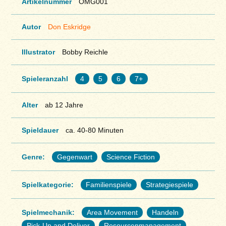
Artikelnummer
OMG001
Autor
Don Eskridge
Illustrator
Bobby Reichle
Spieleranzahl
4
5
6
7+
Alter
ab 12 Jahre
Spieldauer
ca. 40-80 Minuten
Genre:
Gegenwart
Science Fiction
Spielkategorie:
Familienspiele
Strategiespiele
Spielmechanik:
Area Movement
Handeln
Pick-Up and Deliver
Resourcenmanagement