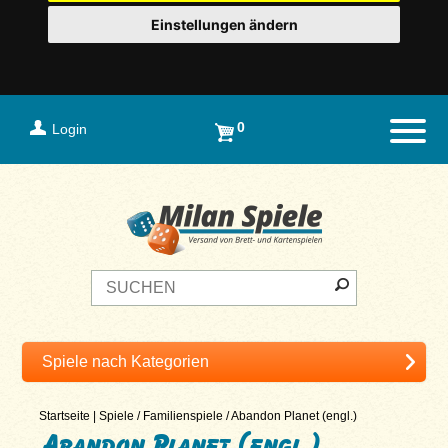
Einstellungen ändern
0
Login
Naviga
Startseite
|
Spiele
/
Familienspiele
/
Abandon Planet (engl.)
Abandon Planet (engl.)