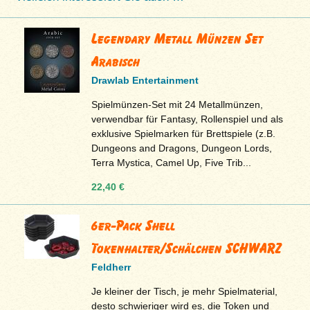
Legendary Metall Münzen Set
Arabisch
Drawlab Entertainment
Spielmünzen-Set mit 24 Metallmünzen,
verwendbar für Fantasy, Rollenspiel und als
exklusive Spielmarken für Brettspiele (z.B.
Dungeons and Dragons, Dungeon Lords,
Terra Mystica, Camel Up, Five Trib...
22,40 €
6er-Pack Shell
Tokenhalter/Schälchen SCHWARZ
Feldherr
Je kleiner der Tisch, je mehr Spielmaterial,
desto schwieriger wird es, die Token und