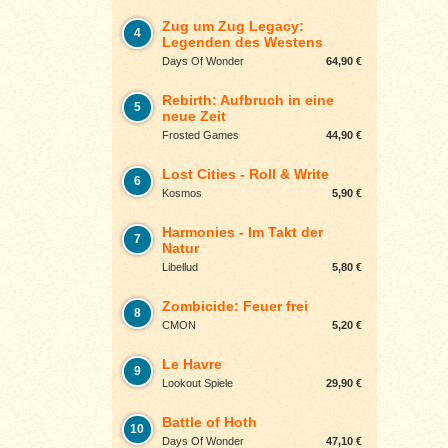
Zug um Zug Legacy:
4
Legenden des Westens
Days Of Wonder
64,90 €
Rebirth: Aufbruch in eine
5
neue Zeit
Frosted Games
44,90 €
Lost Cities - Roll & Write
6
Kosmos
5,90 €
Harmonies - Im Takt der
7
Natur
Libellud
5,80 €
Zombicide: Feuer frei
8
CMON
5,20 €
Le Havre
9
Lookout Spiele
29,90 €
Battle of Hoth
10
Days Of Wonder
47,10 €