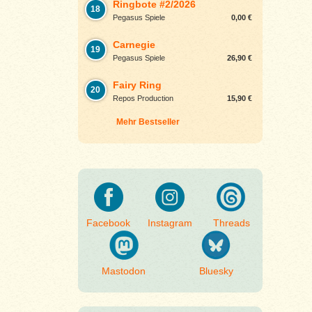
Ringbote #2/2026
18
Pegasus Spiele
0,00 €
Carnegie
19
Pegasus Spiele
26,90 €
Fairy Ring
20
Repos Production
15,90 €
Mehr Bestseller
Facebook
Instagram
Threads
Mastodon
Bluesky