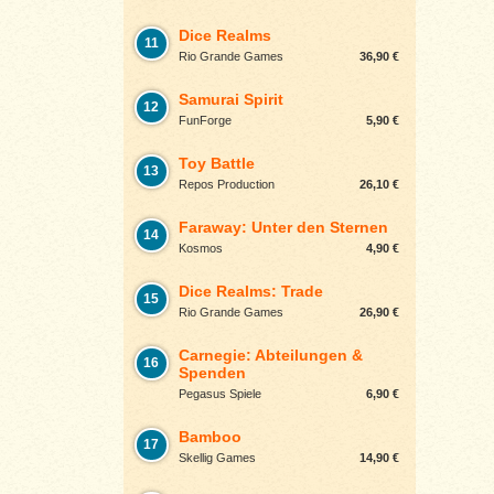
Dice Realms
11
Rio Grande Games
36,90 €
Samurai Spirit
12
FunForge
5,90 €
Toy Battle
13
Repos Production
26,10 €
Faraway: Unter den Sternen
14
Kosmos
4,90 €
Dice Realms: Trade
15
Rio Grande Games
26,90 €
Carnegie: Abteilungen &
16
Spenden
Pegasus Spiele
6,90 €
Bamboo
17
Skellig Games
14,90 €