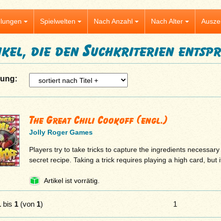
lungen
Spielwelten
Nach Anzahl
Nach Alter
Ausze
ikel, die den Suchkriterien entsp
rung:
The Great Chili Cookoff (engl.)
Jolly Roger Games
Players try to take tricks to capture the ingredients necessary
secret recipe. Taking a trick requires playing a high card, but 
Artikel ist vorrätig.
1
bis
1
(von
1
)
1