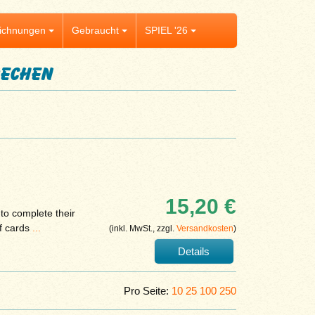
ichnungen
Gebraucht
SPIEL '26
rechen
15,20 €
 to complete their
if cards
...
(inkl. MwSt., zzgl.
Versandkosten
)
Details
Pro Seite:
10
25
100
250