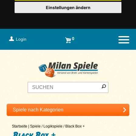
Einstellungen ändern
0
Login
Naviga
Startseite
|
Spiele
/
Logikspiele
/
Black Box +
Black Box +