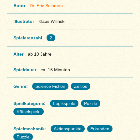
Autor
Dr. Eric Solomon
Illustrator
Klaus Wilinski
Spieleranzahl
2
Alter
ab 10 Jahre
Spieldauer
ca. 15 Minuten
Genre:
Science Fiction
Zeitlos
Spielkategorie:
Logikspiele
Puzzle
Rätselspiele
Spielmechanik:
Aktionspunkte
Erkunden
Puzzle