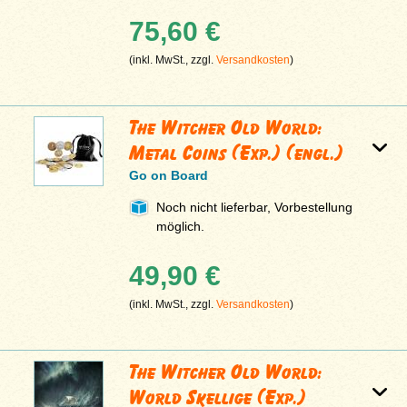
75,60 €
(inkl. MwSt., zzgl.
Versandkosten
)
The Witcher Old World:
Metal Coins (Exp.) (engl.)
Go on Board
Noch nicht lieferbar, Vorbestellung
möglich.
49,90 €
(inkl. MwSt., zzgl.
Versandkosten
)
The Witcher Old World:
World Skellige (Exp.)