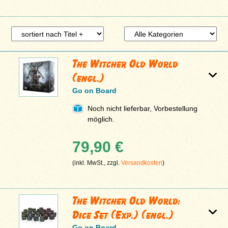
The Witcher Old World
(engl.)
Go on Board
Noch nicht lieferbar, Vorbestellung
möglich.
79,90 €
(inkl. MwSt., zzgl.
Versandkosten
)
The Witcher Old World:
Dice Set (Exp.) (engl.)
Go on Board