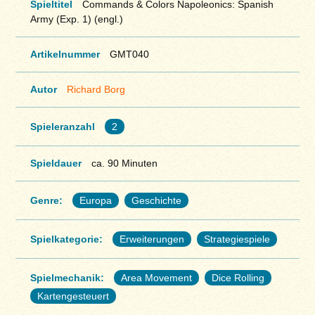
Spieltitel
Commands & Colors Napoleonics: Spanish
Army (Exp. 1) (engl.)
Artikelnummer
GMT040
Autor
Richard Borg
Spieleranzahl
2
Spieldauer
ca. 90 Minuten
Genre:
Europa
Geschichte
Spielkategorie:
Erweiterungen
Strategiespiele
Spielmechanik:
Area Movement
Dice Rolling
Kartengesteuert