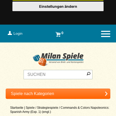
Einstellungen ändern
0
Login
Naviga
Startseite
|
Spiele
/
Strategiespiele
/
Commands & Colors Napoleonics:
Spanish Army (Exp. 1) (engl.)