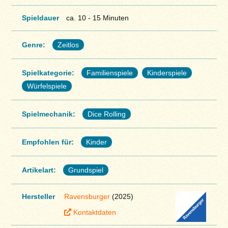
Spieldauer
ca. 10 - 15 Minuten
Genre:
Zeitlos
Spielkategorie:
Familienspiele
Kinderspiele
Würfelspiele
Spielmechanik:
Dice Rolling
Empfohlen für:
Kinder
Artikelart:
Grundspiel
Hersteller
Ravensburger
(2025)
Kontaktdaten