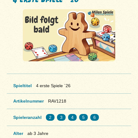
Spieltitel
4 erste Spiele `26
Artikelnummer
RAV1218
Spieleranzahl
2
3
4
5
6
Alter
ab 3 Jahre