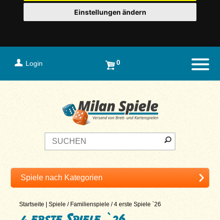
Einstellungen ändern
0
Login
Naviga
Startseite
|
Spiele
/
Familienspiele
/
4 erste Spiele `26
4 erste Spiele `26