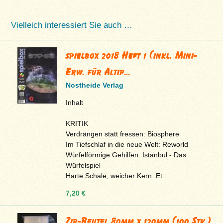
Vielleich interessiert Sie auch …
spielbox 2018 Heft 1 (inkl. Mini-
Erw. für Altip...
Nostheide Verlag
Inhalt
KRITIK
Verdrängen statt fressen: Biosphere
Im Tiefschlaf in die neue Welt: Reworld
Würfelförmige Gehilfen: Istanbul - Das
Würfelspiel
Harte Schale, weicher Kern: Et...
7,20 €
Zip-Beutel 80mm x 120mm (100 Stk.)