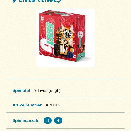
Spieltitel
9 Lives (engl.)
Artikelnummer
APL015
Spieleranzahl
3
4