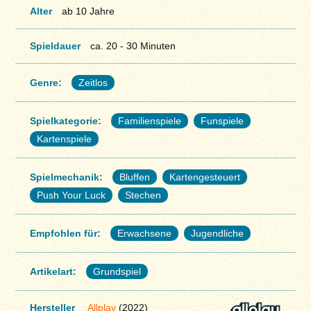
Alter
ab 10 Jahre
Spieldauer
ca. 20 - 30 Minuten
Genre:
Zeitlos
Spielkategorie:
Familienspiele
Funspiele
Kartenspiele
Spielmechanik:
Bluffen
Kartengesteuert
Push Your Luck
Stechen
Empfohlen für:
Erwachsene
Jugendliche
Artikelart:
Grundspiel
Hersteller
Allplay
(2022)