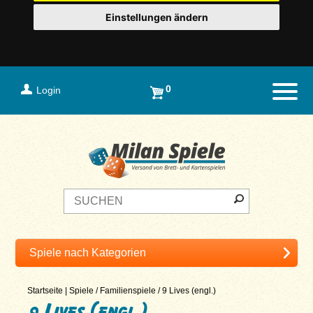
Einstellungen ändern
0
Login
Naviga
Startseite
|
Spiele
/
Familienspiele
/
9 Lives (engl.)
9 Lives (engl.)