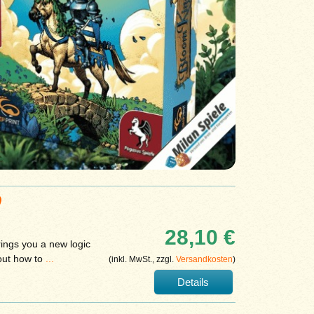
)
28,10 €
ings you a new logic
out how to
...
(inkl. MwSt., zzgl.
Versandkosten
)
Details