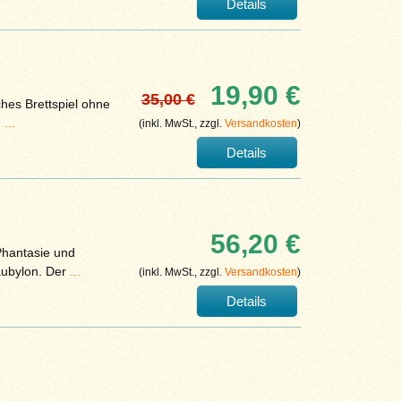
Details
19,90 €
35,00 €
hes Brettspiel ohne
n
...
(inkl. MwSt., zzgl.
Versandkosten
)
Details
56,20 €
 Phantasie und
aubylon. Der
...
(inkl. MwSt., zzgl.
Versandkosten
)
Details