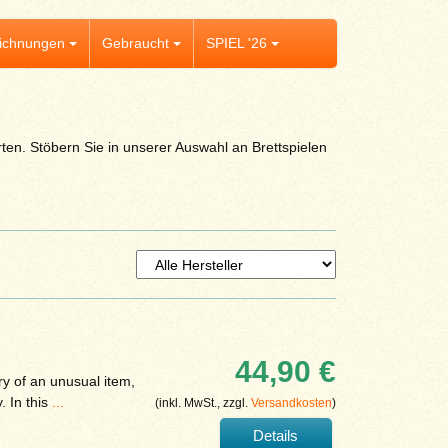
ichnungen
Gebraucht
SPIEL '26
ten. Stöbern Sie in unserer Auswahl an Brettspielen
44,90 €
ry of an unusual item,
 In this
...
(inkl. MwSt., zzgl.
Versandkosten
)
Details