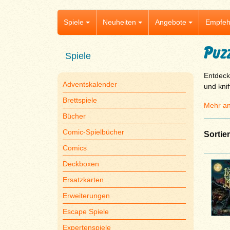
Spiele
Neuheiten
Angebote
Empfeh
Puz
Spiele
Entdeck
Adventskalender
und knif
Brettspiele
Mehr an
Bücher
Comic-Spielbücher
Sortie
Comics
Deckboxen
Ersatzkarten
Erweiterungen
Escape Spiele
Expertenspiele