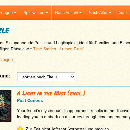
lungen
Spielwelten
Nach Anzahl
Nach Alter
Ausze
zle
en Sie spannende Puzzle und Logikspiele, ideal für Familien und Exper
fligen Rätseln wie
Time Stories - Lumen Fidei
.
zeigen...
rung:
A Light in the Mist (engl.)
Post Curious
Your friend’s mysterious disappearance results in the discove
leading you to embark on a journey through time and memory.
Zur Zeit nicht lieferbar, Vorbestellung möglich.