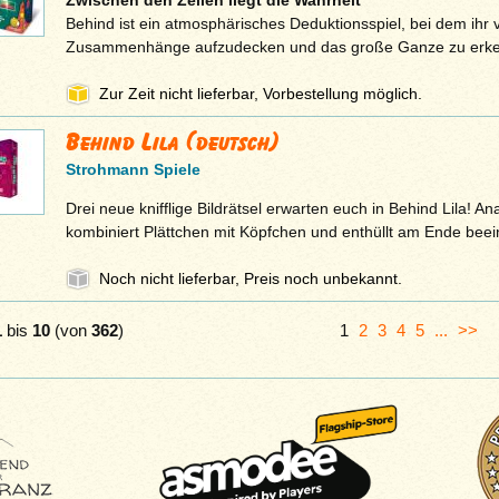
Zwischen den Zeilen liegt die Wahrheit
Behind ist ein atmosphärisches Deduktionsspiel, bei dem ihr 
Zusammenhänge aufzudecken und das große Ganze zu erke
Zur Zeit nicht lieferbar, Vorbestellung möglich.
Behind Lila (deutsch)
Strohmann Spiele
Drei neue knifflige Bildrätsel erwarten euch in Behind Lila! An
kombiniert Plättchen mit Köpfchen und enthüllt am Ende be
Noch nicht lieferbar, Preis noch unbekannt.
1
bis
10
(von
362
)
1
2
3
4
5
...
>>