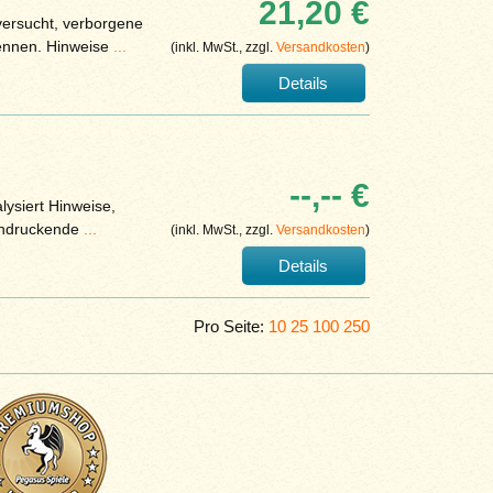
21,20 €
versucht, verborgene
nnen. Hinweise
...
(inkl. MwSt., zzgl.
Versandkosten
)
Details
--,-- €
alysiert Hinweise,
eindruckende
...
(inkl. MwSt., zzgl.
Versandkosten
)
Details
Pro Seite:
10
25
100
250