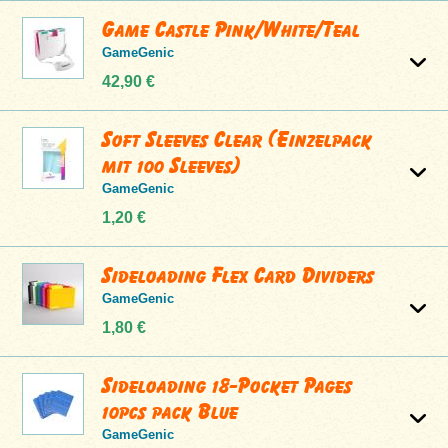
Game Castle Pink/White/Teal
GameGenic
42,90 €
Soft Sleeves Clear (Einzelpack
mit 100 Sleeves)
GameGenic
1,20 €
Sideloading Flex Card Dividers
GameGenic
1,80 €
Sideloading 18-Pocket Pages
10pcs pack Blue
GameGenic