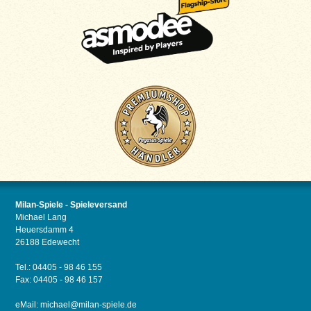
Milan-Spiele - Spieleversand
Michael Lang
Heuersdamm 4
26188 Edewecht
Tel.: 04405 - 98 46 155
Fax: 04405 - 98 46 157
eMail:
michael@milan-spiele.de