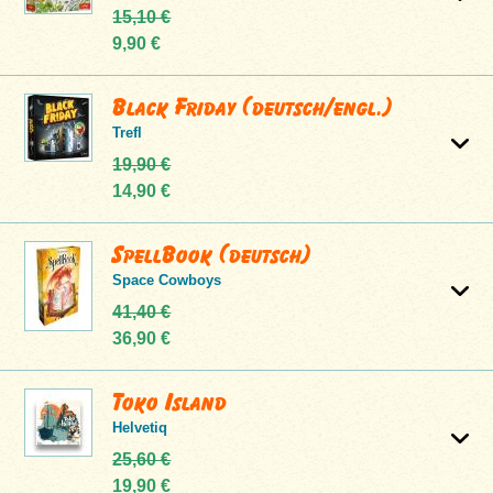
15,10 €
9,90 €
Black Friday (deutsch/engl.)
Trefl
19,90 €
14,90 €
SpellBook (deutsch)
Space Cowboys
41,40 €
36,90 €
Toko Island
Helvetiq
25,60 €
19,90 €