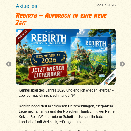
7.2026
22.07.2026
Aktuelles
Aktu
Rebirth – Aufbruch in eine neue
Asm
Zeit
Wir 
Mögl
 des
Kennerspiel des Jahres 2026 und endlich wieder lieferbar –
der 
aber vermutlich nicht sehr lange! 🏆
Die 
rgefühl
Rebirth begeistert mit cleveren Entscheidungen, elegantem
Über
n Duellen
Legemechanismus und der typischen Handschrift von Reiner
Leis
tere,
Knizia. Beim Wiederaufbau Schottlands plant ihr jede
Landschaft mit Weitblick, erfüllt geheime
...