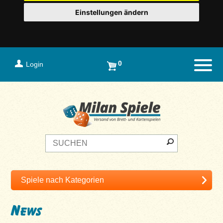
Einstellungen ändern
0
Login
Naviga
News