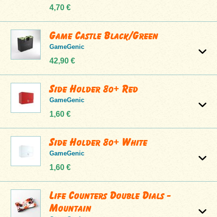
4,70 €
Game Castle Black/Green
GameGenic
42,90 €
Side Holder 80+ Red
GameGenic
1,60 €
Side Holder 80+ White
GameGenic
1,60 €
Life Counters Double Dials -
Mountain