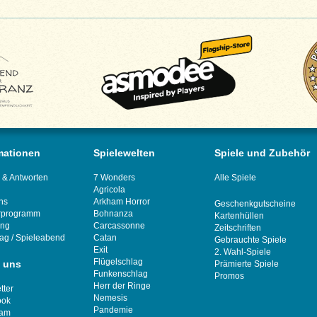
mationen
Spielewelten
Spiele und Zubehör
 & Antworten
7 Wonders
Alle Spiele
Agricola
ns
Arkham Horror
Geschenkgutscheine
rprogramm
Bohnanza
Kartenhüllen
ung
Carcassonne
Zeitschriften
tag
/
Spieleabend
Catan
Gebrauchte Spiele
Exit
2. Wahl-Spiele
Flügelschlag
 uns
Prämierte Spiele
Funkenschlag
Promos
Herr der Ringe
tter
Nemesis
ook
Pandemie
ram