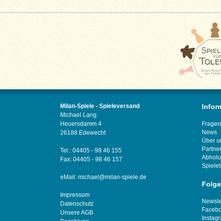
Milan-Spiele - Spieleversand
Infor
Michael Lang
Heuersdamm 4
Fragen
News
26188 Edewecht
Über u
Partne
Tel.: 04405 - 98 46 155
Abhol
Fax: 04405 - 98 46 157
Spiele
eMail:
michael@milan-spiele.de
Folge
Impressum
Newsle
Datenschutz
Faceb
Unsere AGB
Instag