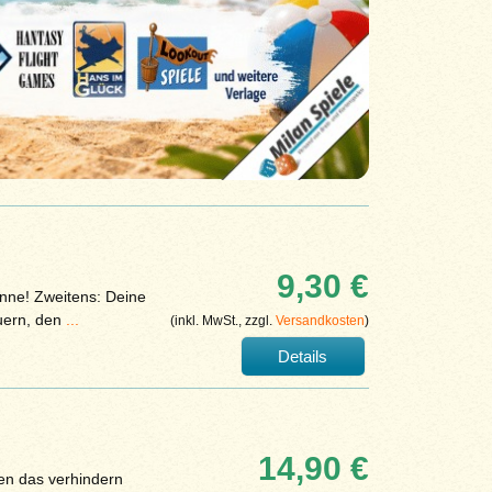
9,30 €
inne! Zweitens: Deine
euern, den
...
(inkl. MwSt., zzgl.
Versandkosten
)
Details
14,90 €
len das verhindern