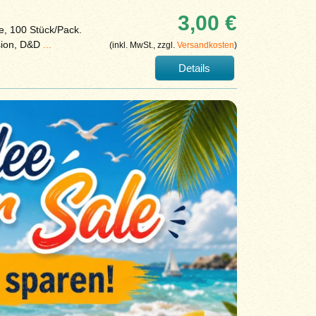
3,00 €
e, 100 Stück/Pack.
sion, D&D
...
(inkl. MwSt., zzgl.
Versandkosten
)
Details