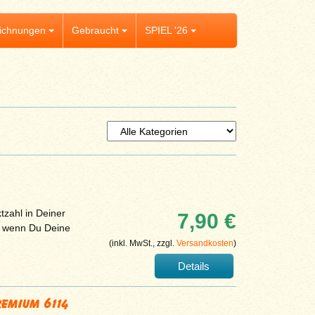
ichnungen
Gebraucht
SPIEL '26
tzahl in Deiner
7,90 €
, wenn Du Deine
(inkl. MwSt., zzgl.
Versandkosten
)
Details
remium 6114