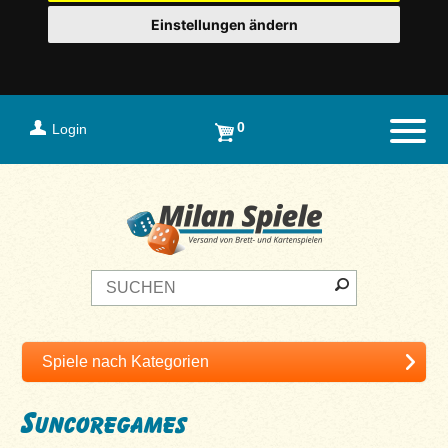
Einstellungen ändern
0
Login
Naviga
Suncoregames