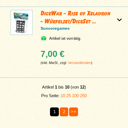
DiceWar - Rise of Xeladron
- Würfelset/DiceSet …
Suncoregames
Artikel ist vorrätig.
7,00 €
(inkl. MwSt., zzgl.
Versandkosten
)
Artikel
1
bis
10
(von
12
)
Pro Seite:
10
25
100
250
1
2
>>