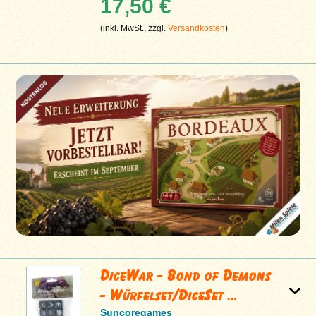
17,50 €
(inkl. MwSt., zzgl.
Versandkosten
)
DiceWar - Bond of Demons
- Würfelset/DiceSet …
Suncoregames