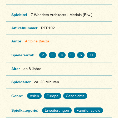
Spieltitel
7 Wonders Architects - Medals (Erw.)
Artikelnummer
REP102
Autor
Antoine Bauza
Spieleranzahl
2
3
4
5
6
7+
Alter
ab 8 Jahre
Spieldauer
ca. 25 Minuten
Genre:
Asien
Europa
Geschichte
Spielkategorie:
Erweiterungen
Familienspiele