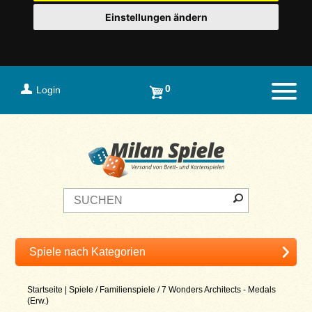
Einstellungen ändern
0
Login
Naviga
Startseite
|
Spiele
/
Familienspiele
/
7 Wonders Architects - Medals
(Erw.)