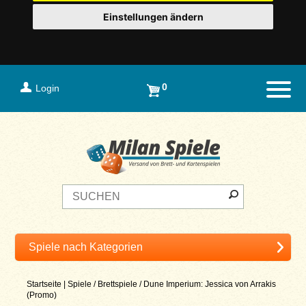
Einstellungen ändern
0
Login
Naviga
Startseite
|
Spiele
/
Brettspiele
/
Dune Imperium: Jessica von Arrakis
(Promo)