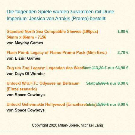
Die folgenden Spiele wurden zusammen mit Dune
Imperium: Jessica von Arrakis (Promo) bestellt:
Standard North Sea Compatible Sleeves (100pcs)
1,80 €
54mm x 86mm - 7156
von Mayday Games
Flash Point: Legacy of Flame Promo-Pack (Mini-Erw.)
2,70 €
von Elznir Games
Zug um Zug Legacy: Legenden des Westens
Statt
113,20 €
nur
64,90 €
von Days Of Wonder
Unlock! W.U.F.F.: Odyssee im Bellraum
Statt
15,90 €
nur
8,90 €
(Einzelszenario)
von Space Cowboys
Unlock! Geheimakte Hollywood (Einzelszenario)
Statt
15,90 €
nur
8,90 €
von Space Cowboys
Copyright 2026 Milan-Spiele, Michael Lang