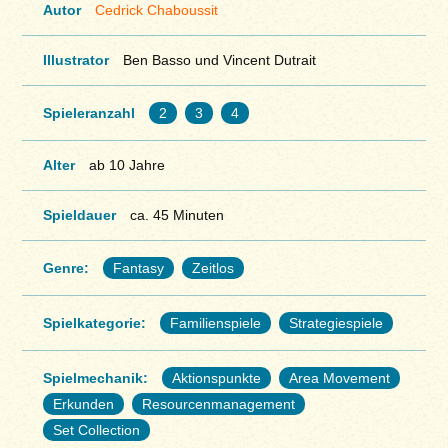
Autor
Cedrick Chaboussit
Illustrator
Ben Basso und Vincent Dutrait
Spieleranzahl
2
3
4
Alter
ab 10 Jahre
Spieldauer
ca. 45 Minuten
Genre:
Fantasy
Zeitlos
Spielkategorie:
Familienspiele
Strategiespiele
Spielmechanik:
Aktionspunkte
Area Movement
Erkunden
Resourcenmanagement
Set Collection