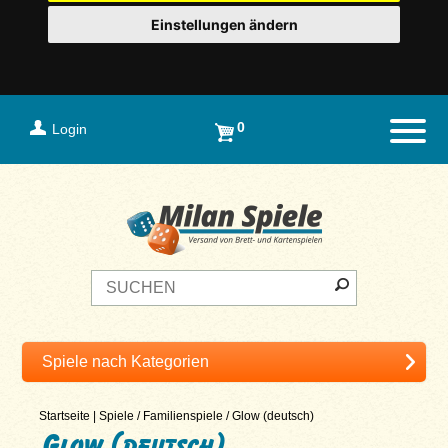
Einstellungen ändern
0
Login
Naviga
Startseite
|
Spiele
/
Familienspiele
/
Glow (deutsch)
Glow (deutsch)