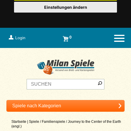
Einstellungen ändern
0
Login
Naviga
Startseite
|
Spiele
/
Familienspiele
/
Journey to the Center of the Earth
(engl.)