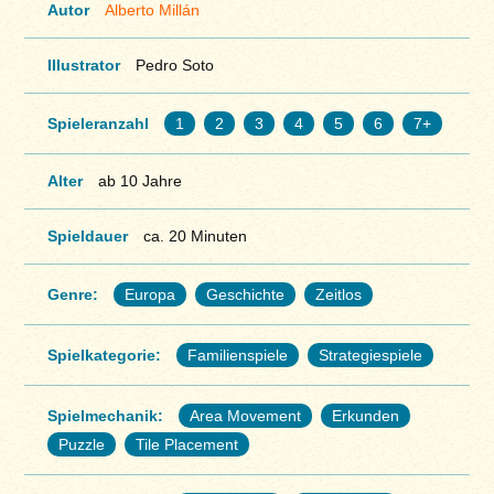
Autor
Alberto Millán
Illustrator
Pedro Soto
Spieleranzahl
1
2
3
4
5
6
7+
Alter
ab 10 Jahre
Spieldauer
ca. 20 Minuten
Genre:
Europa
Geschichte
Zeitlos
Spielkategorie:
Familienspiele
Strategiespiele
Spielmechanik:
Area Movement
Erkunden
Puzzle
Tile Placement