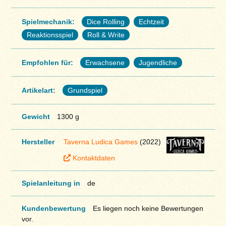
Spielmechanik:
Dice Rolling
Echtzeit
Reaktionsspiel
Roll & Write
Empfohlen für:
Erwachsene
Jugendliche
Artikelart:
Grundspiel
Gewicht
1300 g
Hersteller
Taverna Ludica Games
(2022)
Kontaktdaten
Spielanleitung in
de
Kundenbewertung
Es liegen noch keine Bewertungen
vor.