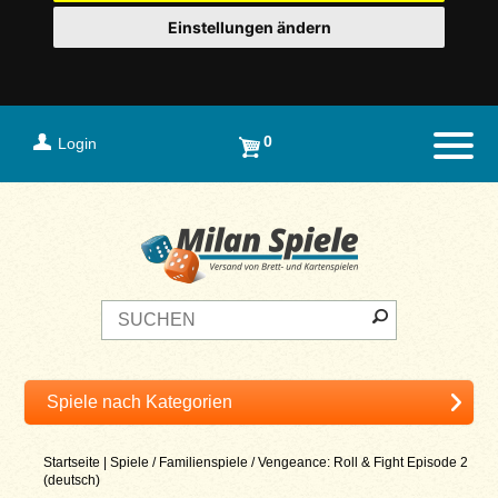
Einstellungen ändern
0
Login
Naviga
Startseite
|
Spiele
/
Familienspiele
/
Vengeance: Roll & Fight Episode 2
(deutsch)