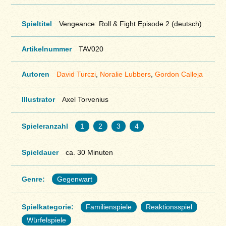
Spieltitel
Vengeance: Roll & Fight Episode 2 (deutsch)
Artikelnummer
TAV020
Autoren
David Turczi
,
Noralie Lubbers
,
Gordon Calleja
Illustrator
Axel Torvenius
Spieleranzahl
1
2
3
4
Spieldauer
ca. 30 Minuten
Genre:
Gegenwart
Spielkategorie:
Familienspiele
Reaktionsspiel
Würfelspiele