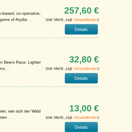
257,60 €
-based, co-operative,
 game of Arydia
...
(inkl. MwSt., zzgl.
Versandkosten
)
Details
32,80 €
ian Beers Race. Lighter
ers,
...
(inkl. MwSt., zzgl.
Versandkosten
)
Details
13,00 €
ler, wie sich der Wald
tzten
...
(inkl. MwSt., zzgl.
Versandkosten
)
Details