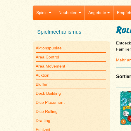
Spiele
Neuheiten
Angebote
Empfeh
Rol
Spielmechanismus
Entdeck
Aktionspunkte
Familie
Area Control
Mehr an
Area Movement
Auktion
Sortie
Bluffen
Deck Building
Dice Placement
Dice Rolling
Drafting
Echtzeit