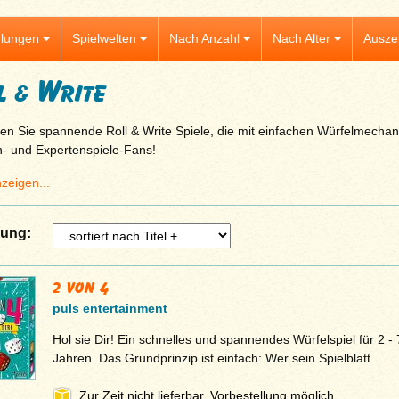
lungen
Spielwelten
Nach Anzahl
Nach Alter
Ausze
l & Write
en Sie spannende Roll & Write Spiele, die mit einfachen Würfelmechani
n- und Expertenspiele-Fans!
zeigen...
rung:
2 von 4
puls entertainment
Hol sie Dir! Ein schnelles und spannendes Würfelspiel für 2 - 
Jahren. Das Grundprinzip ist einfach: Wer sein Spielblatt
...
Zur Zeit nicht lieferbar, Vorbestellung möglich.