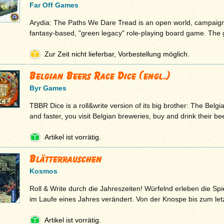
Far Off Games
Arydia: The Paths We Dare Tread is an open world, campaign
fantasy-based, "green legacy" role-playing board game. The
Zur Zeit nicht lieferbar, Vorbestellung möglich.
Belgian Beers Race Dice (engl.)
Byr Games
TBBR Dice is a roll&write version of its big brother: The Belg
and faster, you visit Belgian breweries, buy and drink their be
Artikel ist vorrätig.
Blätterrauschen
Kosmos
Roll & Write durch die Jahreszeiten! Würfelnd erleben die Spie
im Laufe eines Jahres verändert. Von der Knospe bis zum le
Artikel ist vorrätig.