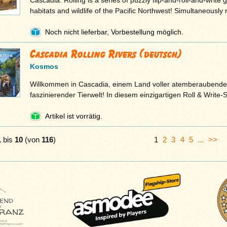
Cascadia: Rolling is a series of puzzly flip-and-roll-and-write
habitats and wildlife of the Pacific Northwest! Simultaneously 
Noch nicht lieferbar, Vorbestellung möglich.
Cascadia Rolling Rivers (deutsch)
Kosmos
Willkommen in Cascadia, einem Land voller atemberaubende
faszinierender Tierwelt! In diesem einzigartigen Roll & Write-
Artikel ist vorrätig.
1
bis
10
(von
116
)
1
2
3
4
5
...
>>