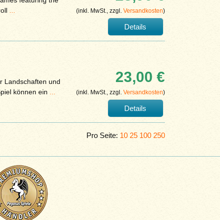
 games featuring the
roll
...
(inkl. MwSt., zzgl.
Versandkosten
)
Details
23,00 €
r Landschaften und
Spiel können ein
...
(inkl. MwSt., zzgl.
Versandkosten
)
Details
Pro Seite:
10
25
100
250