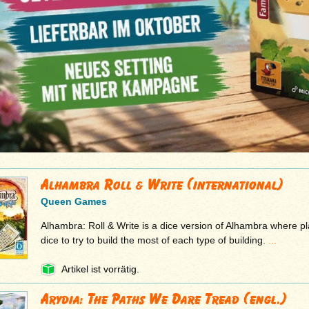
Alhambra Roll & Write (international)
Queen Games
Alhambra: Roll & Write is a dice version of Alhambra where pl
dice to try to build the most of each type of building.
...
Artikel ist vorrätig.
Arydia: The Paths We Dare Tread (engl.)