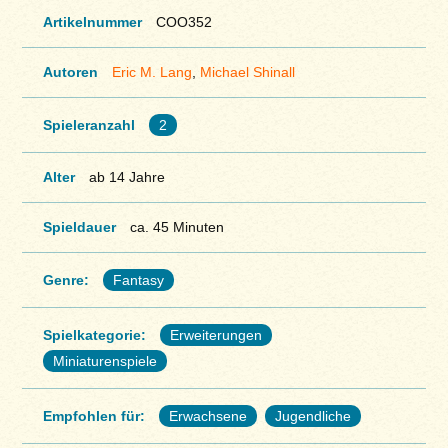
Artikelnummer
COO352
Autoren
Eric M. Lang
,
Michael Shinall
Spieleranzahl
2
Alter
ab 14 Jahre
Spieldauer
ca. 45 Minuten
Genre:
Fantasy
Spielkategorie:
Erweiterungen
Miniaturenspiele
Empfohlen für:
Erwachsene
Jugendliche