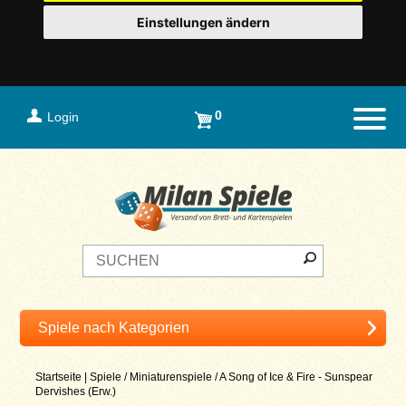
Einstellungen ändern
0
Login
Naviga
Startseite
|
Spiele
/
Miniaturenspiele
/
A Song of Ice & Fire - Sunspear
Dervishes (Erw.)