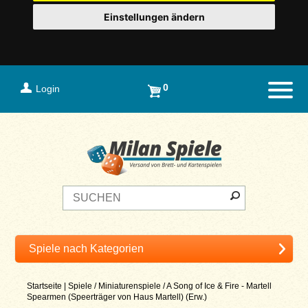
Einstellungen ändern
0
Login
Naviga
Startseite
|
Spiele
/
Miniaturenspiele
/
A Song of Ice & Fire - Martell
Spearmen (Speerträger von Haus Martell) (Erw.)