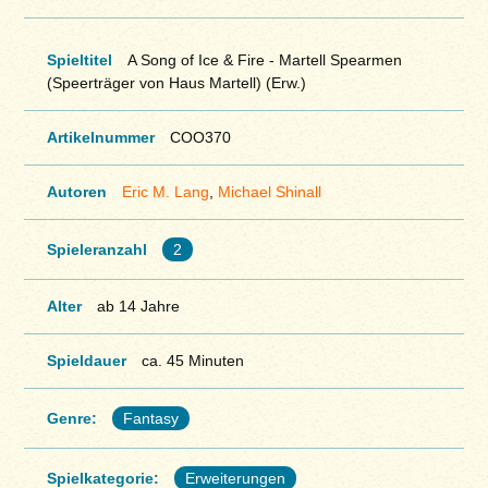
Spieltitel
A Song of Ice & Fire - Martell Spearmen
(Speerträger von Haus Martell) (Erw.)
Artikelnummer
COO370
Autoren
Eric M. Lang
,
Michael Shinall
Spieleranzahl
2
Alter
ab 14 Jahre
Spieldauer
ca. 45 Minuten
Genre:
Fantasy
Spielkategorie:
Erweiterungen