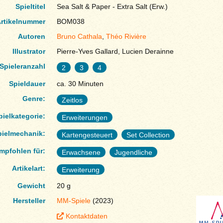
Spieltitel
Sea Salt & Paper - Extra Salt (Erw.)
rtikelnummer
BOM038
Autoren
Bruno Cathala
,
Théo Rivière
Illustrator
Pierre-Yves Gallard, Lucien Derainne
Spieleranzahl
2
3
4
Spieldauer
ca. 30 Minuten
Genre:
Zeitlos
pielkategorie:
Erweiterungen
pielmechanik:
Kartengesteuert
Set Collection
mpfohlen für:
Erwachsene
Jugendliche
Artikelart:
Erweiterung
Gewicht
20 g
Hersteller
MM-Spiele
(2023)
Kontaktdaten