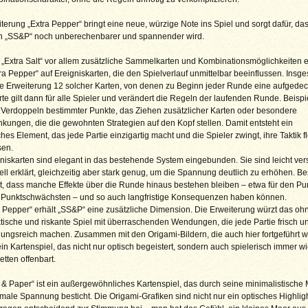
terung „Extra Pepper“ bringt eine neue, würzige Note ins Spiel und sorgt dafür, da
on „SS&P“ noch unberechenbarer und spannender wird.
Extra Salt“ vor allem zusätzliche Sammelkarten und Kombinationsmöglichkeiten ei
tra Pepper“ auf Ereigniskarten, die den Spielverlauf unmittelbar beeinflussen. Insg
ie Erweiterung 12 solcher Karten, von denen zu Beginn jeder Runde eine aufgedeck
te gilt dann für alle Spieler und verändert die Regeln der laufenden Runde. Beispi
 Verdoppeln bestimmter Punkte, das Ziehen zusätzlicher Karten oder besondere
kungen, die die gewohnten Strategien auf den Kopf stellen. Damit entsteht ein
es Element, das jede Partie einzigartig macht und die Spieler zwingt, ihre Taktik fl
en.
niskarten sind elegant in das bestehende System eingebunden. Sie sind leicht ver
ll erklärt, gleichzeitig aber stark genug, um die Spannung deutlich zu erhöhen. B
ist, dass manche Effekte über die Runde hinaus bestehen bleiben – etwa für den P
 Punktschwächsten – und so auch langfristige Konsequenzen haben können.
a Pepper“ erhält „SS&P“ eine zusätzliche Dimension. Die Erweiterung würzt das oh
tische und riskante Spiel mit überraschenden Wendungen, die jede Partie frisch u
ungsreich machen. Zusammen mit den Origami-Bildern, die auch hier fortgeführt 
ein Kartenspiel, das nicht nur optisch begeistert, sondern auch spielerisch immer w
tten offenbart.
 & Paper“ ist ein außergewöhnliches Kartenspiel, das durch seine minimalistische
ale Spannung besticht. Die Origami-Grafiken sind nicht nur ein optisches Highligh