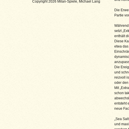
Copyright 2026 Milan-Spiele, Michael Lang
Die Erwei
Partie v
Während „
setzt „Ex
enthält d
Diese Kar
etwa das
Einschrän
dynamisch
anzupass
Die Ereig
und schne
reizvoll 
oder den
Mit „Extr
schon tak
abwechsl
entsteht 
neue Face
„Sea Salt
und maxim