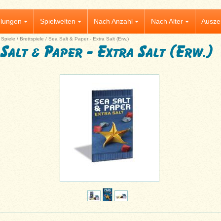
lungen
Spielwelten
Nach Anzahl
Nach Alter
Ausze
|
Spiele
/
Brettspiele
/
Sea Salt & Paper - Extra Salt (Erw.)
 Salt & Paper - Extra Salt (Erw.)