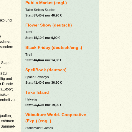
Public Market (engl.)
Talon Strikes Studios
Statt
57,40 €
nur 46,90 €
siko und
Flower Show (deutsch)
Trefl
n
Statt
15,10 €
nur 9,90 €
wohner,
, sondern
Black Friday (deutsch/engl.)
Trefl
Statt
19,90 €
nur 14,90 €
 Stapel
e
SpellBook (deutsch)
s zu
Space Cowboys
ltig und
Statt
41,40 €
nur 36,90 €
er Runde.
(„Stop“)
Toko Island
isiko-
Helvetiq
enheit zu
Statt
25,60 €
nur 19,90 €
Viticulture World: Cooperative
Quallen,
(Exp.) (engl.)
 eröffnen
en Sammel-
Stonemaier Games