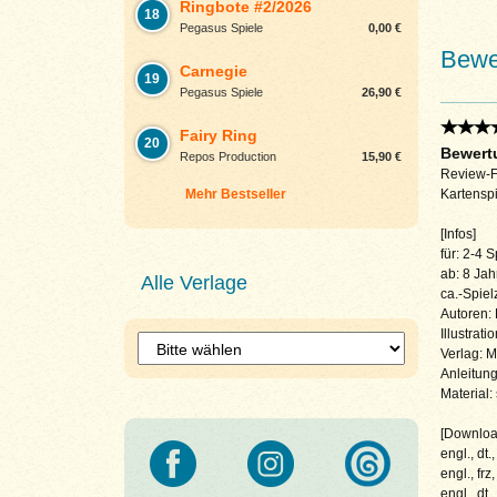
Ringbote #2/2026
18
Pegasus Spiele
0,00 €
Bewe
Carnegie
19
Pegasus Spiele
26,90 €
Fairy Ring
20
Bewertu
Repos Production
15,90 €
Review-F
Mehr Bestseller
Kartenspi
[Infos]
für: 2-4 S
ab: 8 Jah
Alle Verlage
ca.-Spiel
Autoren:
Illustrat
Verlag: 
Anleitung
Material:
[Download
engl., dt.,
engl., frz,
engl., dt.,