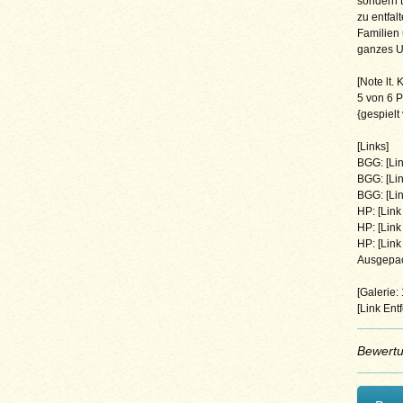
sondern t
zu entfal
Familien 
ganzes Un
[Note lt.
5 von 6 P
{gespielt
[Links]
BGG: [Lin
BGG: [Lin
BGG: [Lin
HP: [Link 
HP: [Link 
HP: [Link 
Ausgepac
[Galerie:
[Link Entf
Bewert