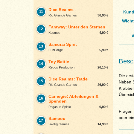
Dice Realms
11
Kund
Rio Grande Games
36,90 €
Wicht
Faraway: Unter den Sternen
12
Kosmos
4,90 €
A
Samurai Spirit
13
FunForge
5,90 €
Besc
Toy Battle
14
Repos Production
26,10 €
Die erst
Dice Realms: Trade
15
Neben S
Rio Grande Games
26,90 €
Krabben
Übersic
Carnegie: Abteilungen &
16
Spenden
Pegasus Spiele
6,90 €
Fragen S
oder ei
Bamboo
17
Skellig Games
14,90 €