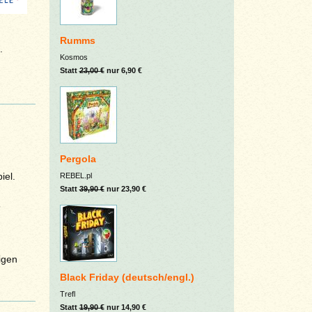
Rumms
.
Kosmos
Statt
23,00 €
nur 6,90 €
Pergola
iel.
REBEL.pl
Statt
39,90 €
nur 23,90 €
5
igen
Black Friday (deutsch/engl.)
Trefl
Statt
19,90 €
nur 14,90 €