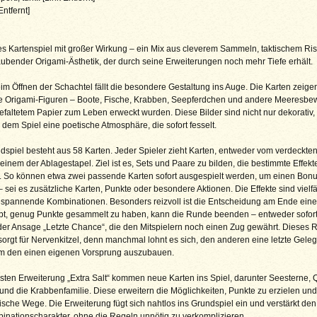
Entfernt]
es Kartenspiel mit großer Wirkung – ein Mix aus cleverem Sammeln, taktischem Ri
bender Origami-Ästhetik, der durch seine Erweiterungen noch mehr Tiefe erhält.
m Öffnen der Schachtel fällt die besondere Gestaltung ins Auge. Die Karten zeige
le Origami-Figuren – Boote, Fische, Krabben, Seepferdchen und andere Meeresbe
efaltetem Papier zum Leben erweckt wurden. Diese Bilder sind nicht nur dekorativ
 dem Spiel eine poetische Atmosphäre, die sofort fesselt.
spiel besteht aus 58 Karten. Jeder Spieler zieht Karten, entweder vom verdeckten
einem der Ablagestapel. Ziel ist es, Sets und Paare zu bilden, die bestimmte Effekt
. So können etwa zwei passende Karten sofort ausgespielt werden, um einen Bonu
– sei es zusätzliche Karten, Punkte oder besondere Aktionen. Die Effekte sind vielfä
 spannende Kombinationen. Besonders reizvoll ist die Entscheidung am Ende ein
bt, genug Punkte gesammelt zu haben, kann die Runde beenden – entweder sofort 
der Ansage „Letzte Chance“, die den Mitspielern noch einen Zug gewährt. Dieses R
orgt für Nervenkitzel, denn manchmal lohnt es sich, den anderen eine letzte Geleg
m den einen eigenen Vorsprung auszubauen.
rsten Erweiterung „Extra Salt“ kommen neue Karten ins Spiel, darunter Seesterne, 
d die Krabbenfamilie. Diese erweitern die Möglichkeiten, Punkte zu erzielen und
ische Wege. Die Erweiterung fügt sich nahtlos ins Grundspiel ein und verstärkt d
nationscharakter, ohne die Regeln unnötig zu verkomplizieren.