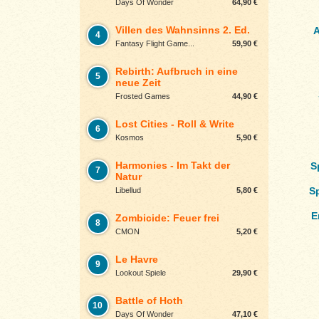
Days Of Wonder
64,90 €
Villen des Wahnsinns 2. Ed.
A
4
Fantasy Flight Game...
59,90 €
Rebirth: Aufbruch in eine
5
neue Zeit
Frosted Games
44,90 €
Lost Cities - Roll & Write
6
Kosmos
5,90 €
Harmonies - Im Takt der
S
7
Natur
S
Libellud
5,80 €
E
Zombicide: Feuer frei
8
CMON
5,20 €
Le Havre
9
Lookout Spiele
29,90 €
Battle of Hoth
10
Days Of Wonder
47,10 €