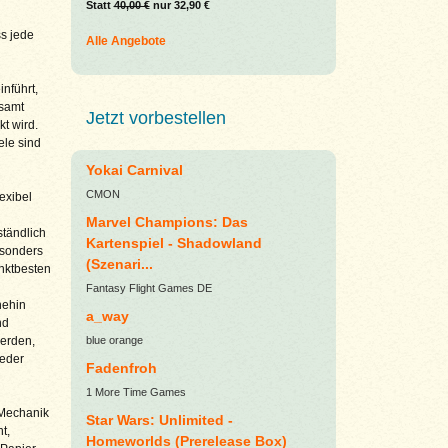
Statt
40,00 €
nur 32,90 €
ss jede
Alle Angebote
nführt,
esamt
Jetzt vorbestellen
t wird.
ele sind
Yokai Carnival
CMON
exibel
Marvel Champions: Das
ständlich
Kartenspiel - Shadowland
esonders
(Szenari...
unktbesten
Fantasy Flight Games DE
nehin
a_way
nd
blue orange
werden,
ieder
Fadenfroh
1 More Time Games
 Mechanik
Star Wars: Unlimited -
t,
Homeworlds (Prerelease Box)