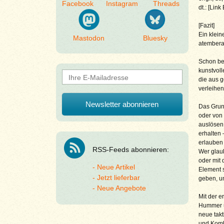
Facebook
Instagram
Threads
dt.: [Link 
[Fazit]
Ein klein
Mastodon
Bluesky
atemberau
Schon bei
kunstvol
die aus g
verleihen
Das Grund
oder von 
auslösen
erhalten 
erlauben
RSS-Feeds abonnieren:
Wer glau
oder mit 
Neue Artikel
Element s
Jetzt lieferbar
geben, u
Neue Angebote
Mit der e
Hummer un
neue takt
und Kombi