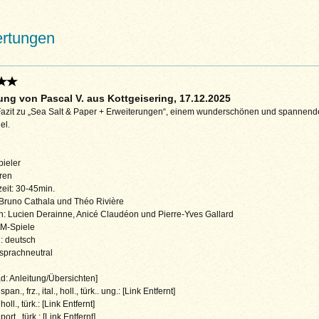
rtungen
ng von Pascal V. aus Kottgeisering, 17.12.2025
azit zu „Sea Salt & Paper + Erweiterungen“, einem wunderschönen und spannend
el.
pieler
ren
zeit: 30-45min.
 Bruno Cathala und Théo Rivière
ion: Lucien Derainne, Anicé Claudéon und Pierre-Yves Gallard
MM-Spiele
: deutsch
 sprachneutral
: Anleitung/Übersichten]
 span., frz., ital., holl., türk.. ung.: [Link Entfernt]
 holl., türk.: [Link Entfernt]
 port., türk.: [Link Entfernt]