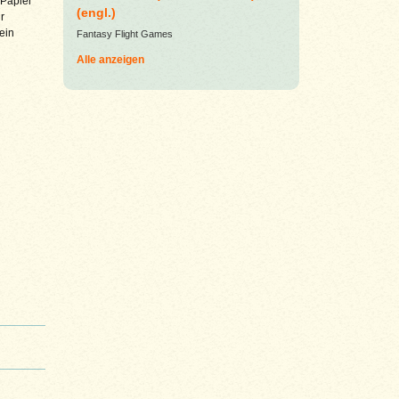
 Papier
(engl.)
r
ein
Fantasy Flight Games
Alle anzeigen