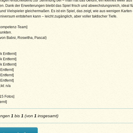
ragen entscheidend zur Stimmung bei – man hat das Gefühl, ein kleines Meer aus
ten. Dank der Erweiterungen bleibt das Spiel frisch und abwechslungsreich, ideal fü
und Vielspieler gleichermaßen. Es ist ein Spiel, das zeigt, wie aus wenigen Karten 
iversum entstehen kann – leicht zugänglich, aber voller taktischer Tiefe.
 Kompetenz-Team]
unkten.
 von Babsi, Roswitha, Pascal}
k Entfernt]
k Entfernt]
k Entfernt]
Entfernt]
Entfernt]
Entfernt]
kt: n/a
 15 Fotos]
ernt]
ungen
1
bis
1
(von
1
insgesamt)