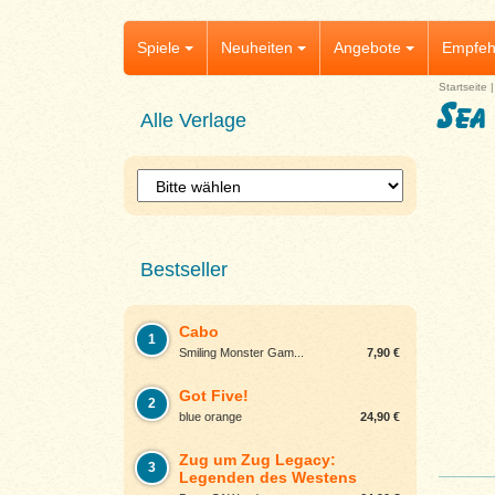
Spiele
Neuheiten
Angebote
Empfeh
Startseite
Sea
Alle Verlage
Bestseller
Cabo
1
Smiling Monster Gam...
7,90 €
Got Five!
2
blue orange
24,90 €
Zug um Zug Legacy:
3
Legenden des Westens