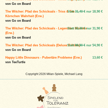
von Go on Board
The Witcher: Pfad des Schicksals - Triss & Ein
Statt
31,40 €
nur
18,90 €
Körnchen Wahrheit (Erw.)
von Go on Board
The Witcher: Pfad des Schicksals - Legendäre Monster
Statt
52,30 €
nur
31,90 €
(Erw.)
von Go on Board
The Witcher: Pfad des Schicksals (Deluxe Edition)
Statt
99,90 €
nur
54,90 €
von Go on Board
Happy Little Dinosaurs - Pubertäre Probleme (Erw.)
13,60 €
von TeeTurtle
Copyright 2026 Milan-Spiele, Michael Lang