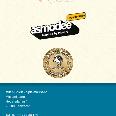
Milan-Spiele - Spieleversand
Michael Lang
Heuersdamm 4
26188 Edewecht
Tel.: 04405 - 98 46 155