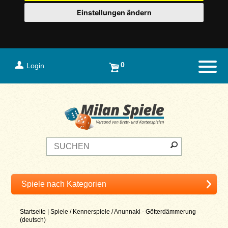
Einstellungen ändern
0
Login
Naviga
Startseite
|
Spiele
/
Kennerspiele
/
Anunnaki - Götterdämmerung
(deutsch)