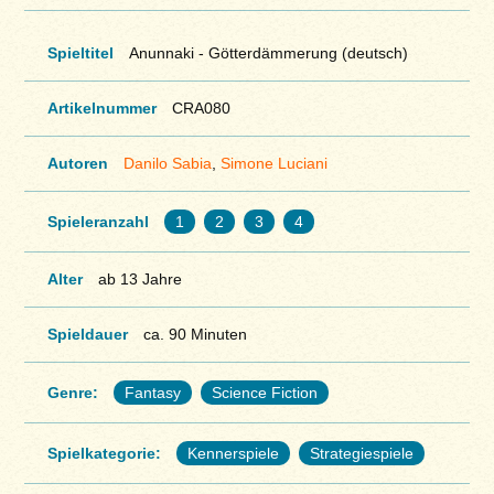
Spieltitel
Anunnaki - Götterdämmerung (deutsch)
Artikelnummer
CRA080
Autoren
Danilo Sabia
,
Simone Luciani
Spieleranzahl
1
2
3
4
Alter
ab 13 Jahre
Spieldauer
ca. 90 Minuten
Genre:
Fantasy
Science Fiction
Spielkategorie:
Kennerspiele
Strategiespiele