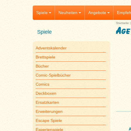
Spiele
Neuheiten
Angebote
Empfeh
Startseite
Age
Spiele
Adventskalender
Brettspiele
Bücher
Comic-Spielbücher
Comics
Deckboxen
Ersatzkarten
Erweiterungen
Escape Spiele
A
Expertenspiele