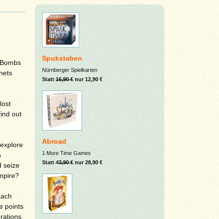
Spukstaben
y-Bombs
Nürnberger Spielkarten
nets
Statt
16,90 €
nur 12,90 €
lost
find out
Abroad
 explore
1 More Time Games
n
Statt
43,90 €
nur 28,90 €
d seize
Empire?
Each
e points
rations