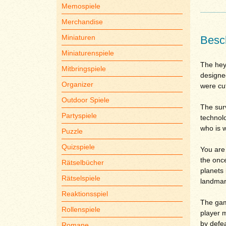
Memospiele
Merchandise
Miniaturen
Besc
Miniaturenspiele
The hey
Mitbringspiele
designed
Organizer
were cut
Outdoor Spiele
The surv
Partyspiele
technolo
who is 
Puzzle
Quizspiele
You are 
the once
Rätselbücher
planets 
Rätselspiele
landmark
Reaktionsspiel
The gam
Rollenspiele
player m
by defe
Romane