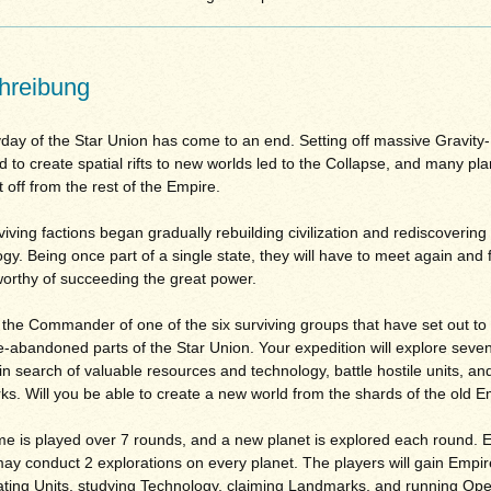
hreibung
day of the Star Union has come to an end. Setting off massive Gravit
 to create spatial rifts to new worlds led to the Collapse, and many pla
 off from the rest of the Empire.
iving factions began gradually rebuilding civilization and rediscovering 
gy. Being once part of a single state, they will have to meet again and 
worthy of succeeding the great power.
the Commander of one of the six surviving groups that have set out to
-abandoned parts of the Star Union. Your expedition will explore seve
in search of valuable resources and technology, battle hostile units, an
s. Will you be able to create a new world from the shards of the old 
e is played over 7 rounds, and a new planet is explored each round. 
ay conduct 2 explorations on every planet. The players will gain Empir
ating Units, studying Technology, claiming Landmarks, and running Ope