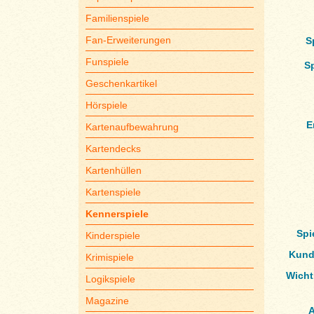
Familienspiele
Fan-Erweiterungen
S
Funspiele
S
Geschenkartikel
Hörspiele
E
Kartenaufbewahrung
Kartendecks
Kartenhüllen
Kartenspiele
Kennerspiele
Spi
Kinderspiele
Kund
Krimispiele
Wicht
Logikspiele
Magazine
A