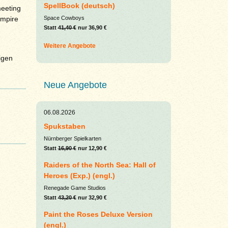
SpellBook (deutsch)
meeting
Space Cowboys
Empire
Statt
41,40 €
nur 36,90 €
Weitere Angebote
igen
Neue Angebote
06.08.2026
Spukstaben
Nürnberger Spielkarten
Statt
16,90 €
nur 12,90 €
Raiders of the North Sea: Hall of
Heroes (Exp.) (engl.)
Renegade Game Studios
Statt
43,20 €
nur 32,90 €
Paint the Roses Deluxe Version
(engl.)