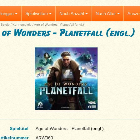
lungen
Spielwelten
Nach Anzahl
Nach Alter
Ausze
|
Spiele
/
Kennerspiele
/
Age of Wonders - Planetfall (engl.)
 of Wonders - Planetfall (engl.)
Spieltitel
Age of Wonders - Planetfall (engl.)
rtikelnummer
ARW060