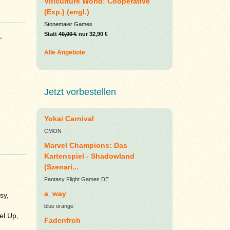
Viticulture World: Cooperative
(Exp.) (engl.)
Stonemaier Games
.
Statt
40,00 €
nur 32,90 €
Alle Angebote
Jetzt vorbestellen
Yokai Carnival
CMON
Marvel Champions: Das
Kartenspiel - Shadowland
(Szenari...
Fantasy Flight Games DE
a_way
sy,
blue orange
el Up,
Fadenfroh