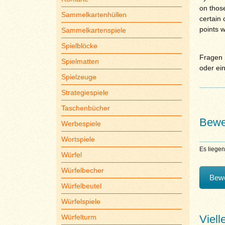
on those
Sammelkartenhüllen
certain 
points w
Sammelkartenspiele
Spielblöcke
Fragen S
Spielmatten
oder ei
Spielzeuge
Strategiespiele
Taschenbücher
Bewe
Werbespiele
Wortspiele
Es liege
Würfel
Würfelbecher
Bewe
Würfelbeutel
Würfelspiele
Viell
Würfelturm