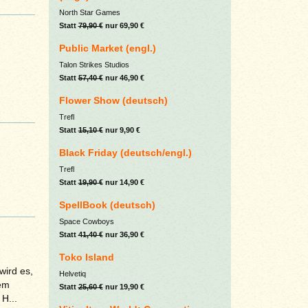
North Star Games
Statt
79,90 €
nur 69,90 €
Public Market (engl.)
Talon Strikes Studios
Statt
57,40 €
nur 46,90 €
Flower Show (deutsch)
Trefl
Statt
15,10 €
nur 9,90 €
Black Friday (deutsch/engl.)
Trefl
Statt
19,90 €
nur 14,90 €
SpellBook (deutsch)
Space Cowboys
Statt
41,40 €
nur 36,90 €
Toko Island
wird es,
Helvetiq
dem
Statt
25,60 €
nur 19,90 €
H...