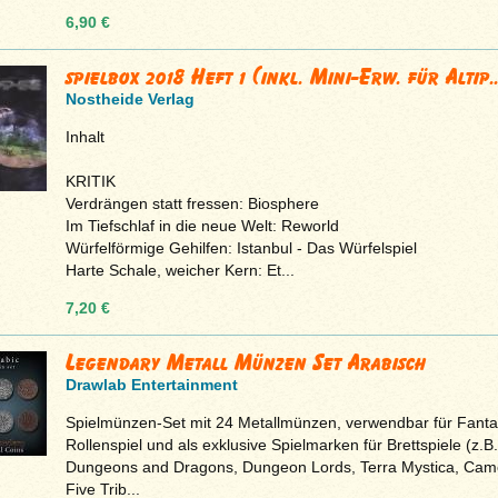
6,90 €
spielbox 2018 Heft 1 (inkl. Mini-Erw. für Altip..
Nostheide Verlag
Inhalt
KRITIK
Verdrängen statt fressen: Biosphere
Im Tiefschlaf in die neue Welt: Reworld
Würfelförmige Gehilfen: Istanbul - Das Würfelspiel
Harte Schale, weicher Kern: Et...
7,20 €
Legendary Metall Münzen Set Arabisch
Drawlab Entertainment
Spielmünzen-Set mit 24 Metallmünzen, verwendbar für Fanta
Rollenspiel und als exklusive Spielmarken für Brettspiele (z.B.
Dungeons and Dragons, Dungeon Lords, Terra Mystica, Cam
Five Trib...