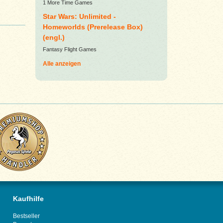
1 More Time Games
Star Wars: Unlimited -
Homeworlds (Prerelease Box)
(engl.)
Fantasy Flight Games
Alle anzeigen
Kaufhilfe
Bestseller