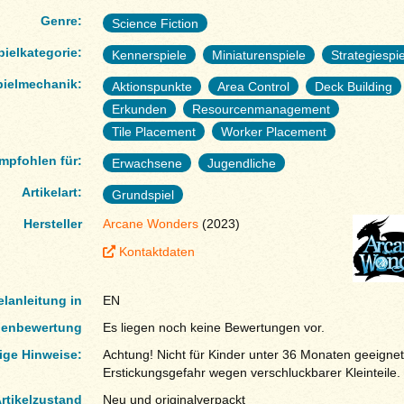
Genre:
Science Fiction
pielkategorie:
Kennerspiele
Miniaturenspiele
Strategiespi
pielmechanik:
Aktionspunkte
Area Control
Deck Building
Erkunden
Resourcenmanagement
Tile Placement
Worker Placement
mpfohlen für:
Erwachsene
Jugendliche
Artikelart:
Grundspiel
Hersteller
Arcane Wonders
(2023)
Kontaktdaten
elanleitung in
EN
enbewertung
Es liegen noch keine Bewertungen vor.
ige Hinweise:
Achtung! Nicht für Kinder unter 36 Monaten geeignet
Erstickungsgefahr wegen verschluckbarer Kleinteile.
rtikelzustand
Neu und originalverpackt