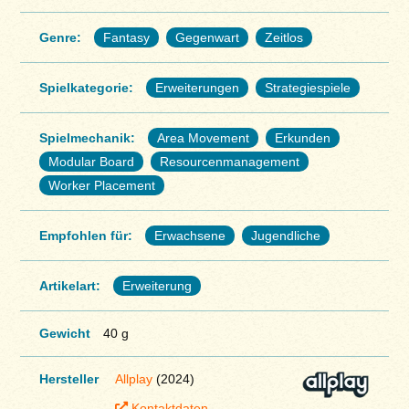
Genre:
Fantasy
Gegenwart
Zeitlos
Spielkategorie:
Erweiterungen
Strategiespiele
Spielmechanik:
Area Movement
Erkunden
Modular Board
Resourcenmanagement
Worker Placement
Empfohlen für:
Erwachsene
Jugendliche
Artikelart:
Erweiterung
Gewicht
40 g
Hersteller
Allplay
(2024)
Kontaktdaten