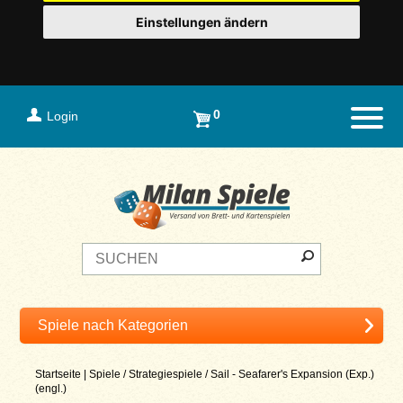
Einstellungen ändern
0
Login
Naviga
Startseite
|
Spiele
/
Strategiespiele
/
Sail - Seafarer's Expansion (Exp.)
(engl.)