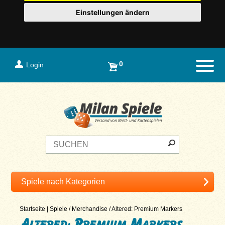
Einstellungen ändern
0
Login
Naviga
Startseite
|
Spiele
/
Merchandise
/
Altered: Premium Markers
Altered: Premium Markers