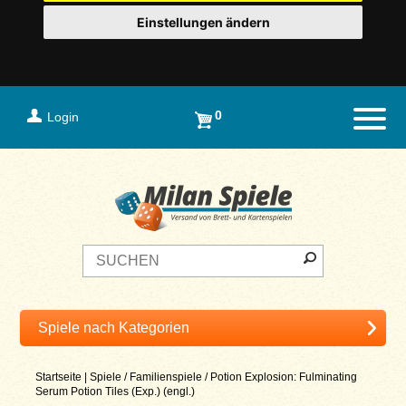
Einstellungen ändern
0
Login
Naviga
Startseite
|
Spiele
/
Familienspiele
/
Potion Explosion: Fulminating
Serum Potion Tiles (Exp.) (engl.)