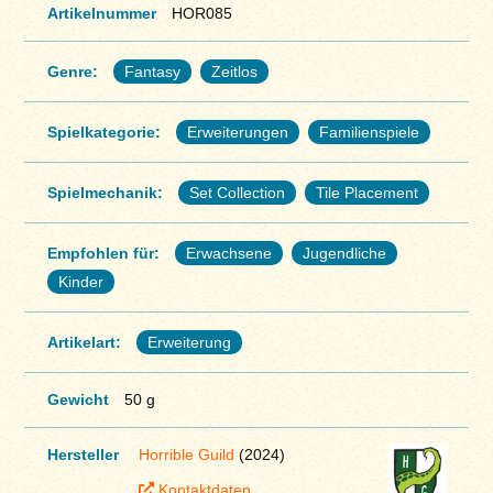
Artikelnummer
HOR085
Genre:
Fantasy
Zeitlos
Spielkategorie:
Erweiterungen
Familienspiele
Spielmechanik:
Set Collection
Tile Placement
Empfohlen für:
Erwachsene
Jugendliche
Kinder
Artikelart:
Erweiterung
Gewicht
50 g
Hersteller
Horrible Guild
(2024)
Kontaktdaten