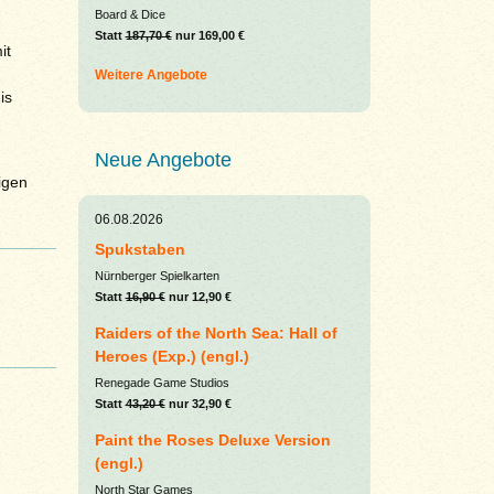
Board & Dice
Statt
187,70 €
nur 169,00 €
it
Weitere Angebote
is
Neue Angebote
igen
06.08.2026
Spukstaben
Nürnberger Spielkarten
Statt
16,90 €
nur 12,90 €
Raiders of the North Sea: Hall of
Heroes (Exp.) (engl.)
Renegade Game Studios
Statt
43,20 €
nur 32,90 €
Paint the Roses Deluxe Version
(engl.)
North Star Games