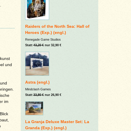
.
Raiders of the North Sea: Hall of
Heroes (Exp.) (engl.)
Renegade Game Studios
Statt
43,20 €
nur 32,90 €
kunst
pel und
Astra (engl.)
 und
ringen.
Mindclash Games
Statt
33,80 €
nur 26,90 €
ische
er im
Blick
baut,
La Granja Deluxe Master Set: La
e
Granda (Exp.) (engl.)