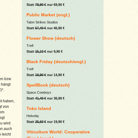
Statt
79,90 €
nur 69,90 €
Public Market (engl.)
Talon Strikes Studios
Statt
57,40 €
nur 46,90 €
Flower Show (deutsch)
Trefl
Statt
15,10 €
nur 9,90 €
Black Friday (deutsch/engl.)
Trefl
Statt
19,90 €
nur 14,90 €
en bzw.
 hängt
SpellBook (deutsch)
G*.
Space Cowboys
Statt
41,40 €
nur 36,90 €
kt haben,
gt von
Toko Island
dem
Helvetiq
egt
Statt
25,60 €
nur 19,90 €
u wird
ann auch
Viticulture World: Cooperative
leicht