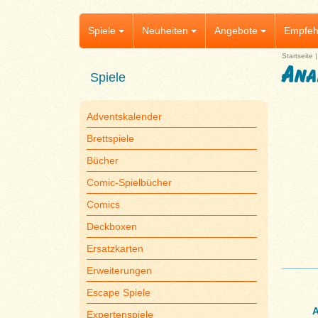
Spiele
Neuheiten
Angebote
Empfeh
Startseite
Ana
Spiele
Adventskalender
Brettspiele
Bücher
Comic-Spielbücher
Comics
Deckboxen
Ersatzkarten
Erweiterungen
Escape Spiele
A
Expertenspiele