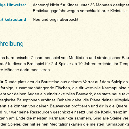
ige Hinweise:
Achtung! Nicht für Kinder unter 36 Monaten geeignet
Erstickungsgefahr wegen verschluckbarer Kleinteile.
rtikelzustand
Neu und originalverpackt
hreibung
das harmonische Zusammenspiel von Meditation und strategischer Bau
da! In diesem Brettspiel für 2-4 Spieler ab 10 Jahren errichtet ihr Tem
ure Mönche darin meditieren.
ür Runde platzierst du Bausteine aus deinem Vorrat auf dem Spielplan
t farbige, zusammenhängende Flächen, die dir wertvolle Karmapunkte b
teht vor deinen Augen ein eindrucksvolles Bauwerk, das stets neue takt
tegische Bauoptionen eröffnet. Behalte dabei die Pläne deiner Mitspiel
enn sie können von deinen Bauwerken profitieren und dir in die Quere
 Nur wer seine Ressourcen geschickt einsetzt und die Konkurrenz im 
 kann am Ende die meisten Karmapunkte sammeln. Sind alle Steine ver
 der Spieler, der mit seinen Meditationskarten die meisten Karmapunkt