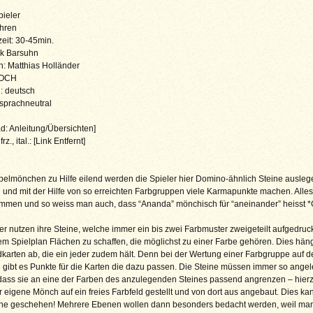
pieler
ahren
zeit: 30-45min.
rk Barsuhn
ion: Matthias Holländer
ZOCH
: deutsch
 sprachneutral
: Anleitung/Übersichten]
 frz., ital.: [Link Entfernt]
elmönchen zu Hilfe eilend werden die Spieler hier Domino-ähnlich Steine ausleg
und mit der Hilfe von so erreichten Farbgruppen viele Karmapunkte machen. Alles
ammen und so weiss man auch, dass “Ananda” mönchisch für “aneinander” heisst *
er nutzen ihre Steine, welche immer ein bis zwei Farbmuster zweigeteilt aufgedruc
m Spielplan Flächen zu schaffen, die möglichst zu einer Farbe gehören. Dies hän
arten ab, die ein jeder zudem hält. Denn bei der Wertung einer Farbgruppe auf 
 gibt es Punkte für die Karten die dazu passen. Die Steine müssen immer so angel
dass sie an eine der Farben des anzulegenden Steines passend angrenzen – hierz
r eigene Mönch auf ein freies Farbfeld gestellt und von dort aus angebaut. Dies k
öhe geschehen! Mehrere Ebenen wollen dann besonders bedacht werden, weil man 