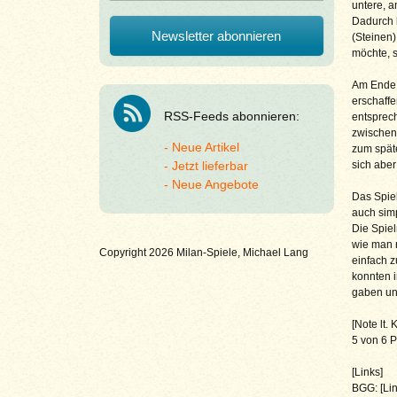
untere, 
Dadurch k
(Steinen)
möchte, 
Am Ende e
erschaffe
RSS-Feeds abonnieren:
entsprech
zwischen 
Neue Artikel
zum spät
Jetzt lieferbar
sich aber
Neue Angebote
Das Spiel
auch simp
Die Spiel
wie man 
Copyright 2026 Milan-Spiele, Michael Lang
einfach z
konnten i
gaben und
[Note lt.
5 von 6 P
[Links]
BGG: [Lin