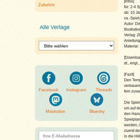
[Infos]
Zubehör
für: 2-4 S
ab: 10 J
ca.-Spiel
Autor: Di
Alle Verlage
Illustrat
Verlag: 
Anleitung
Material:
[Download
dt., engl.,
[Fazit]
Den Temp
verbauen 
Facebook
Instagram
Threads
fein zus
Die Spiel
um auf de
Mastodon
Bluesky
den Handk
Spielplan
werden, 
zuerst de
in die H