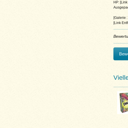
HP: [Link 
Ausgepac
[Galerie:
[Link Entf
Bewert
Bewe
Viell