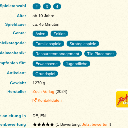
Spieleranzahl
2
3
4
Alter
ab 10 Jahre
Spieldauer
ca. 45 Minuten
Genre:
Asien
Zeitlos
pielkategorie:
Familienspiele
Strategiespiele
pielmechanik:
Resourcenmanagement
Tile Placement
mpfohlen für:
Erwachsene
Jugendliche
Artikelart:
Grundspiel
Gewicht
1270 g
Hersteller
Zoch Verlag
(2024)
Kontaktdaten
elanleitung in
DE, EN
enbewertung
(1 Bewertung.
Jetzt bewerten!
)