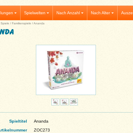
lungen
Spielwelten
Nach Anzahl
Nach Alter
Ausze
|
Spiele
/
Familienspiele
/
Ananda
nda
Spieltitel
Ananda
rtikelnummer
ZOC273