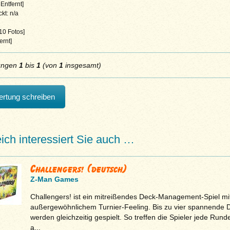
Entfernt]
kt: n/a
 10 Fotos]
ernt]
ungen
1
bis
1
(von
1
insgesamt)
rtung schreiben
eich interessiert Sie auch …
Challengers! (deutsch)
Z-Man Games
Challengers! ist ein mitreißendes Deck-Management-Spiel mi
außergewöhnlichem Turnier-Feeling. Bis zu vier spannende D
werden gleichzeitig gespielt. So treffen die Spieler jede Rund
a...