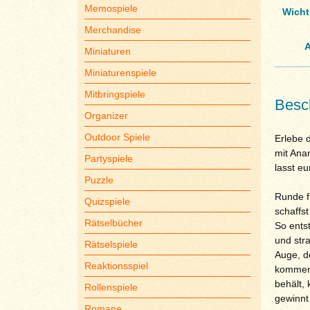
Memospiele
Wicht
Merchandise
A
Miniaturen
Miniaturenspiele
Mitbringspiele
Besc
Organizer
Outdoor Spiele
Erlebe 
mit Anan
Partyspiele
lasst e
Puzzle
Runde f
Quizspiele
schaffs
Rätselbücher
So ents
und stra
Rätselspiele
Auge, d
Reaktionsspiel
kommen!
behält,
Rollenspiele
gewinnt
Romane