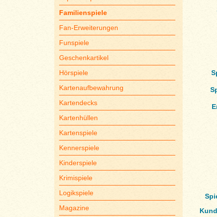
Familienspiele
Fan-Erweiterungen
Funspiele
Geschenkartikel
Hörspiele
S
Kartenaufbewahrung
S
Kartendecks
E
Kartenhüllen
Kartenspiele
Kennerspiele
Kinderspiele
Krimispiele
Logikspiele
Spi
Magazine
Kund