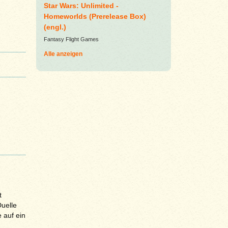
Star Wars: Unlimited -
Homeworlds (Prerelease Box)
(engl.)
Fantasy Flight Games
Alle anzeigen
t
uelle
e auf ein