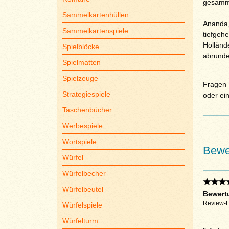
gesamme
Sammelkartenhüllen
Ananda,
Sammelkartenspiele
tiefgeh
Holländ
Spielblöcke
abrunde
Spielmatten
Spielzeuge
Fragen S
Strategiespiele
oder ei
Taschenbücher
Werbespiele
Wortspiele
Bewe
Würfel
Würfelbecher
Würfelbeutel
Bewertu
Review-Fa
Würfelspiele
Würfelturm