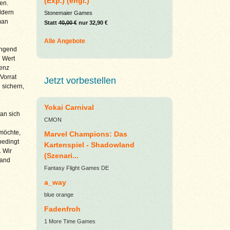
(Exp.) (engl.)
en.
ldern
Stonemaier Games
man
Statt
40,00 €
nur 32,90 €
Alle Angebote
ängend
n Wert
renz
Vorrat
Jetzt vorbestellen
sichern,
Yokai Carnival
an sich
CMON
möchte,
Marvel Champions: Das
bedingt
Kartenspiel - Shadowland
. Wir
(Szenari...
Hand
Fantasy Flight Games DE
a_way
blue orange
Fadenfroh
1 More Time Games