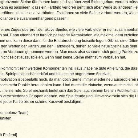
angrenzende Steine übersehen kann und sie über zwei Steine gebaut werden müss
ann es passieren, dass ein Farbfeld verloren geht, sich aber Wege zu anderen Fe
 eröffnen, um diese zu verbinden. Es können so viele Steine verbaut werden, wie 
so lange sie zusammenhängend passen.
ines Zuges überprüft der aktive Spieler, wie viele Farbfelder er nun zusammenh
n hat. Dann offenbart er farblich passende Karmakarten, die maximal dem erzielte
en und kann diese dann für die Endabrechnung beiseite legen. Gibt es eine Diffe
den Werten der Karten und den Farbfeldern, dürfen so viele neue Steine aus dem 
eren Verbauen genommen werden. Man muss also schauen, sich genug Punkte zu 
 nicht selbst auszuspielen, wenn man keine Steine mehr zum Verbauen hat.
 kommt mit sehr wertigen Komponenten ins Haus, hat eine gute Anleitung, die das 
le Spielprinzip schön erklärt und bietet eine angenehme Spielzeit.
motivation ist ebenfalls hoch, da man doch gerne immer wieder neu ausprobieren 
noch mehr Punkte herausholen kann. Und durch die einfache, wenn auch nicht un
u meisternde, Spielmechanik bietet sich das Spiel auch einem breiten Publikum an
n verschiedenen Gruppen erleben, wie Spielfreude und Hirnverzwirbeln sich die 
 jeder Partie bisher schöne Kurzweil bestätigen.
 Kompetenz-Team]
unkten.
k Entfernt]