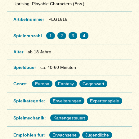
Uprising: Playable Characters (Erw.)
Artikelnummer
PEG1616
Spieleranzahl
1
2
3
4
Alter
ab 18 Jahre
Spieldauer
ca. 40-60 Minuten
Genre:
Europa
Fantasy
Gegenwart
Spielkategorie:
Erweiterungen
Expertenspiele
Spielmechanik:
Kartengesteuert
Empfohlen für:
Erwachsene
Jugendliche