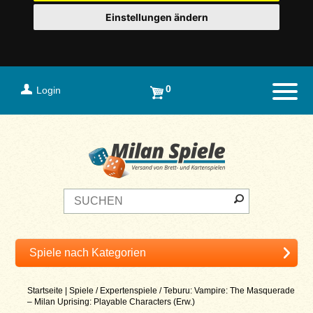
Einstellungen ändern
0
Login
Naviga
Startseite
|
Spiele
/
Expertenspiele
/
Teburu: Vampire: The Masquerade
– Milan Uprising: Playable Characters (Erw.)