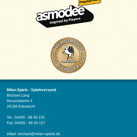
Milan-Spiele - Spieleversand
Michael Lang
Heuersdamm 4
26188 Edewecht
Tel.: 04405 - 98 46 155
Fax: 04405 - 98 46 157
eMail:
michael@milan-spiele.de