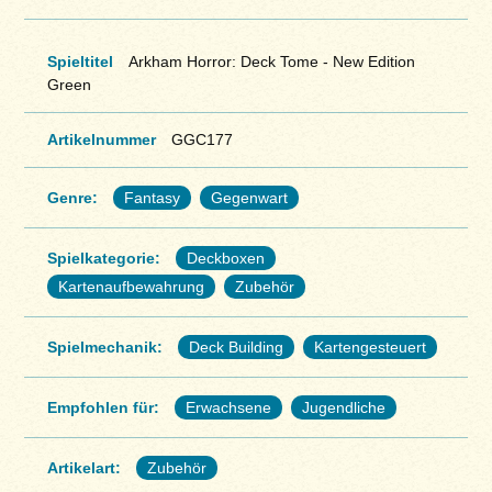
Spieltitel
Arkham Horror: Deck Tome - New Edition
Green
Artikelnummer
GGC177
Genre:
Fantasy
Gegenwart
Spielkategorie:
Deckboxen
Kartenaufbewahrung
Zubehör
Spielmechanik:
Deck Building
Kartengesteuert
Empfohlen für:
Erwachsene
Jugendliche
Artikelart:
Zubehör