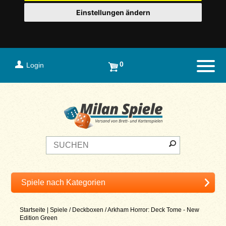
Einstellungen ändern
0
Login
Naviga
Startseite
|
Spiele
/
Deckboxen
/
Arkham Horror: Deck Tome - New
Edition Green