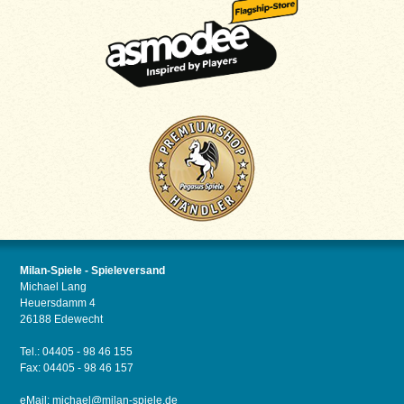
Milan-Spiele - Spieleversand
Michael Lang
Heuersdamm 4
26188 Edewecht
Tel.: 04405 - 98 46 155
Fax: 04405 - 98 46 157
eMail:
michael@milan-spiele.de