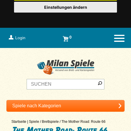
Einstellungen ändern
0
Login
Naviga
Startseite
|
Spiele
/
Brettspiele
/
The Mother Road: Route 66
The Mother Road: Route 66